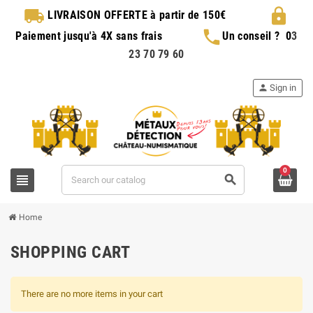
local_shipping
lock
LIVRAISON OFFERTE
à partir de 150€
phone
Paiement jusqu'à 4X sans frais
Un conseil ?
0
3
23 70 79 60
person
Sign in
0
view_headline
search
Home
SHOPPING CART
There are no more items in your cart