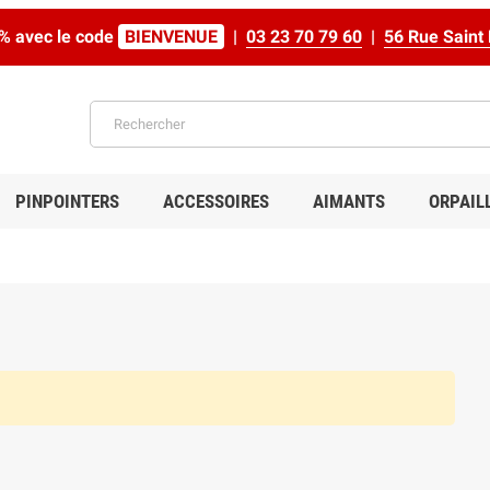
% avec le code
BIENVENUE
|
03 23 70 79 60
|
56 Rue Sain
PINPOINTERS
ACCESSOIRES
AIMANTS
ORPAIL