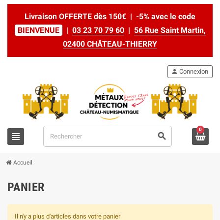
Livraison OFFERTE dès 150€ | -5% avec le code
BIENVENUE
|
03 23 70 79 60
|
56 Rue Saint Martin,
02400 CHÂTEAU-THIERRY
person
Connexion
0
view_headline
search
Accueil
PANIER
Il n'y a plus d'articles dans votre panier