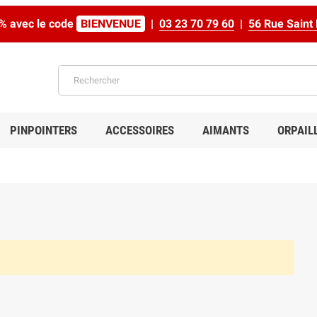
% avec le code
BIENVENUE
|
03 23 70 79 60
|
56 Rue Sain
PINPOINTERS
ACCESSOIRES
AIMANTS
ORPAIL