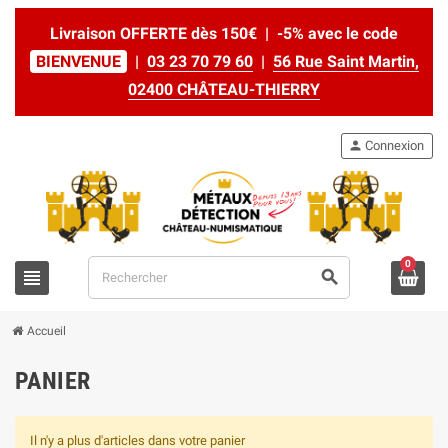
Livraison OFFERTE dès 150€ | -5% avec le code
BIENVENUE
|
03 23 70 79 60
|
56 Rue Saint Martin,
02400 CHÂTEAU-THIERRY
person
Connexion
0
view_headline
search
Accueil
PANIER
Il n'y a plus d'articles dans votre panier