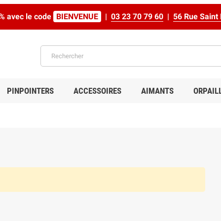
% avec le code
BIENVENUE
|
03 23 70 79 60
|
56 Rue Sain
PINPOINTERS
ACCESSOIRES
AIMANTS
ORPAIL