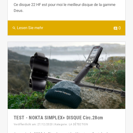
Ce disque 22 HF est pour moi le meilleur disque de la gamme
Deus.
Lesen Sie mehr
0
search
comment
TEST - NOKTA SIMPLEX+ DISQUE Circ.28cm
Veröffentlicht am: 27/12/2020 | Kategorie :
LA DÉTECTION