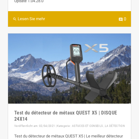
Update 1.04.28.0
Lesen Sie mehr
0
search
comment
Test du détecteur de métaux QUEST X5 | DISQUE
24X14
Veröffentlicht am: 02/04/2021 | Kategorie :
ASTUCES ET CONSEILS
,
LA DÉTECTION
Test du détecteur de métaux QUEST X5 | Le meilleur détecteur