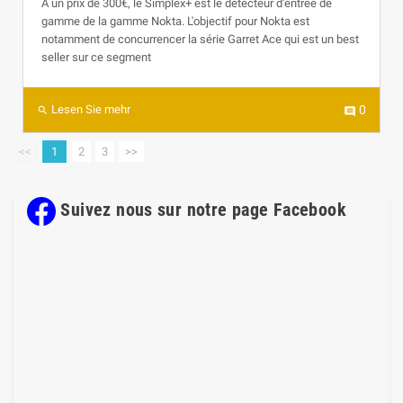
A un prix de 300€, le Simplex+ est le détecteur d'entrée de
gamme de la gamme Nokta. L'objectif pour Nokta est
notamment de concurrencer la série Garret Ace qui est un best
seller sur ce segment
Lesen Sie mehr
0
search
comment
<<
1
2
3
>>
Suivez nous sur notre page Facebook