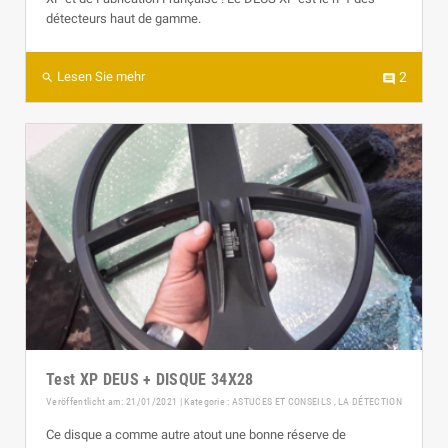
détecteurs haut de gamme.
Lesen Sie mehr
2
search
comment
Test XP DEUS + DISQUE 34X28
Veröffentlicht am: 21/01/2021 | Kategorie :
ASTUCES ET CONSEILS
,
LA DÉTECTION
Ce disque a comme autre atout une bonne réserve de