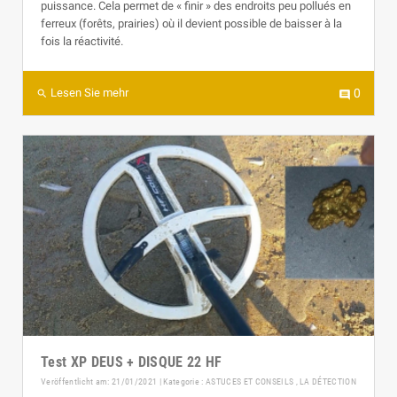
puissance. Cela permet de « finir » des endroits peu pollués en
ferreux (forêts, prairies) où il devient possible de baisser à la
fois la réactivité.
Lesen Sie mehr
0
search
comment
Test XP DEUS + DISQUE 22 HF
Veröffentlicht am: 21/01/2021 | Kategorie :
ASTUCES ET CONSEILS
,
LA DÉTECTION