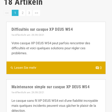
18 Artikeln
<<
1
2
3
>>
Difficultés sur casque XP DEUS WS4
Veröffentlicht am: 29/09/2021
Votre casque XP DEUS WS4 peut parfois rencontrer des
difficultés et voici quelques solutions pour régler ces
problèmes.
Lesen Sie mehr
0
search
comment
Maintenance simple sur casque XP DEUS WS4
Veröffentlicht am: 29/09/2021
Le casque sans fil XP DEUS WS4 est d'une fiabilité incroyable
mais quelques incidents peuvent vous gâcher le plaisir de la
détection.