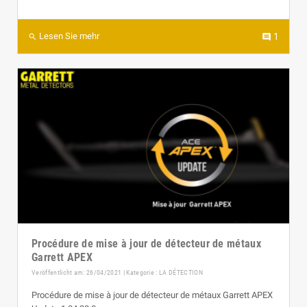
Lesen Sie mehr
1
search
comment
Procédure de mise à jour de détecteur de métaux
Garrett APEX
Veröffentlicht am: 26/04/2021 | Kategorie :
LA DÉTECTION
Procédure de mise à jour de détecteur de métaux Garrett APEX