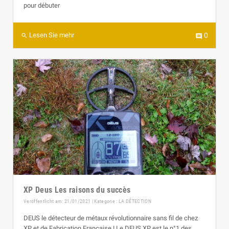
pour débuter
Lesen Sie mehr
0
search
comment
XP Deus Les raisons du succès
Veröffentlicht am: 21/01/2021 | Kategorie :
LA DÉTECTION
DEUS le détecteur de métaux révolutionnaire sans fil de chez
XP et de Fabrication Française ! Le DEUS XP est le n°1 des