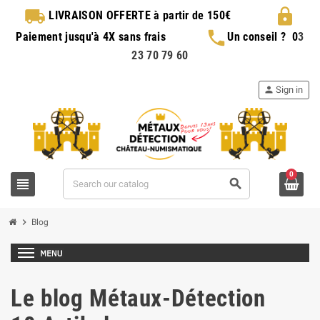
local_shipping
lock
LIVRAISON OFFERTE
à partir de 150€
phone
Paiement jusqu'à 4X sans frais
Un conseil ?
0
3
23 70 79 60
person
Sign in
0
view_headline
search
chevron_right
Blog
Le blog Métaux-Détection