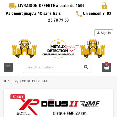
local_shipping
lock
LIVRAISON OFFERTE
à partir de 150€
phone
Paiement jusqu'à 4X sans frais
Un conseil ?
0
3
23 70 79 60
person
Sign in
0
view_headline
search
chevron_right
Disque XP DEUS II 28 FMF
-50,00 €