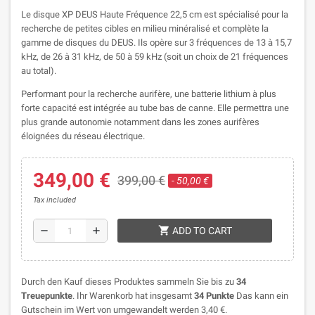
Le disque XP DEUS Haute Fréquence 22,5 cm est spécialisé pour la
recherche de petites cibles en milieu minéralisé et complète la
gamme de disques du DEUS. Ils opère sur 3 fréquences de 13 à 15,7
kHz, de 26 à 31 kHz, de 50 à 59 kHz (soit un choix de 21 fréquences
au total).
Performant pour la recherche aurifère, une batterie lithium à plus
forte capacité est intégrée au tube bas de canne. Elle permettra une
plus grande autonomie notamment dans les zones aurifères
éloignées du réseau électrique.
349,00 €
399,00 €
- 50,00 €
Tax included
shopping_cart
remove
add
ADD TO CART
Durch den Kauf dieses Produktes sammeln Sie bis zu
34
Treuepunkte
. Ihr Warenkorb hat insgesamt
34
Punkte
Das kann ein
Gutschein im Wert von umgewandelt werden
3,40 €
.