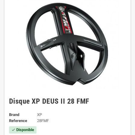
Disque XP DEUS II 28 FMF
Brand
XP
Reference
28FMF
Disponible
check