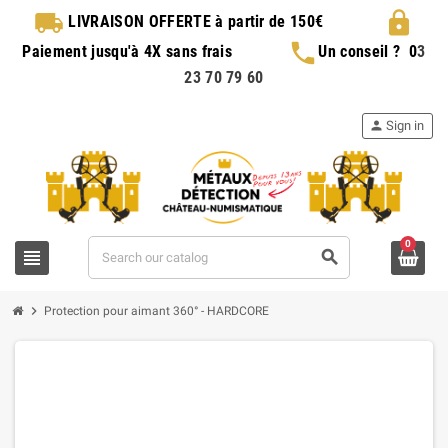
local_shipping
lock
LIVRAISON OFFERTE
à partir de 150€
phone
Paiement jusqu'à 4X sans frais
Un conseil ?
0
3
23 70 79 60
person
Sign in
0
view_headline
search
chevron_right
Protection pour aimant 360° - HARDCORE