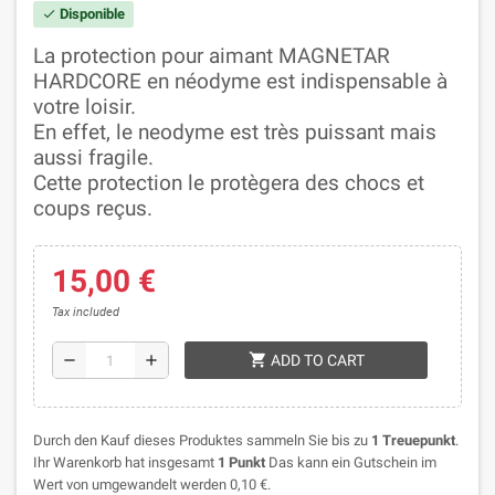
Disponible
check
La protection pour aimant MAGNETAR
HARDCORE
en néodyme est indispensable à
votre loisir.
En effet, le neodyme est très puissant mais
aussi fragile.
Cette protection le protègera des chocs et
coups reçus.
15,00 €
Tax included
shopping_cart
remove
add
ADD TO CART
Durch den Kauf dieses Produktes sammeln Sie bis zu
1
Treuepunkt
.
Ihr Warenkorb hat insgesamt
1
Punkt
Das kann ein Gutschein im
Wert von umgewandelt werden
0,10 €
.