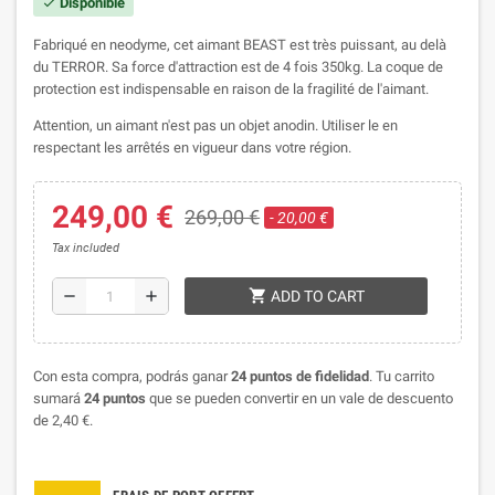
Disponible
check
Fabriqué en neodyme, cet aimant BEAST est très puissant, au delà
du TERROR. Sa force d'attraction est de 4 fois 350kg. La coque de
protection est indispensable en raison de la fragilité de l'aimant.
Attention, un aimant n'est pas un objet anodin. Utiliser le en
respectant les arrêtés en vigueur dans votre région.
249,00 €
269,00 €
- 20,00 €
Tax included
shopping_cart
remove
add
ADD TO CART
Con esta compra, podrás ganar
24
puntos de fidelidad
. Tu carrito
sumará
24
puntos
que se pueden convertir en un vale de descuento
de
2,40 €
.