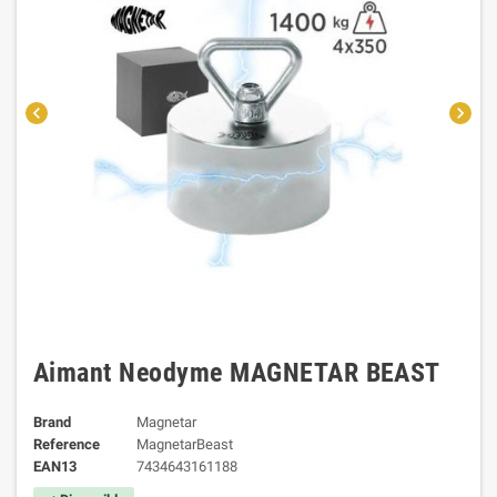
chevron_left
chevron_right
Aimant Neodyme MAGNETAR BEAST
Brand
Magnetar
Reference
MagnetarBeast
EAN13
7434643161188