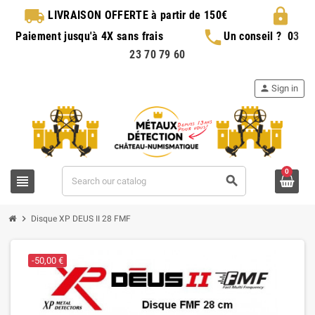
local_shipping
lock
LIVRAISON OFFERTE
à partir de 150€
phone
Paiement jusqu'à 4X sans frais
Un conseil ?
0
3
23 70 79 60
person
Sign in
0
view_headline
search
chevron_right
Disque XP DEUS II 28 FMF
-50,00 €