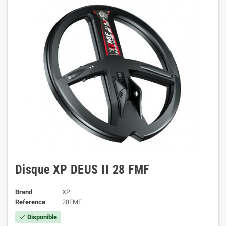
Disque XP DEUS II 28 FMF
Brand
XP
Reference
28FMF
Disponible
check