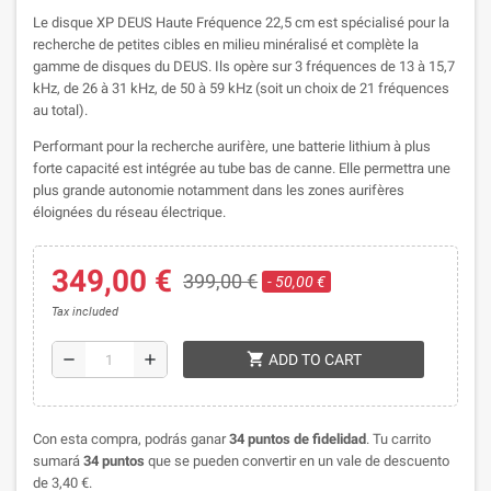
Le disque XP DEUS Haute Fréquence 22,5 cm est spécialisé pour la
recherche de petites cibles en milieu minéralisé et complète la
gamme de disques du DEUS. Ils opère sur 3 fréquences de 13 à 15,7
kHz, de 26 à 31 kHz, de 50 à 59 kHz (soit un choix de 21 fréquences
au total).
Performant pour la recherche aurifère, une batterie lithium à plus
forte capacité est intégrée au tube bas de canne. Elle permettra une
plus grande autonomie notamment dans les zones aurifères
éloignées du réseau électrique.
349,00 €
399,00 €
- 50,00 €
Tax included
shopping_cart
remove
add
ADD TO CART
Con esta compra, podrás ganar
34
puntos de fidelidad
. Tu carrito
sumará
34
puntos
que se pueden convertir en un vale de descuento
de
3,40 €
.