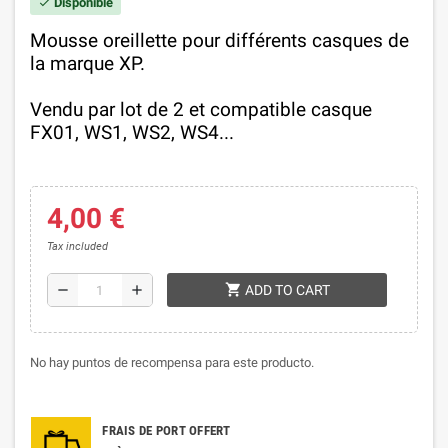
Disponible
check
Mousse oreillette pour différents
casques
de
la marque XP.
Vendu par lot de 2 et compatible casque
FX01, WS1, WS2, WS4...
4,00 €
Tax included
shopping_cart
remove
add
ADD TO CART
No hay puntos de recompensa para este producto.
FRAIS DE PORT OFFERT