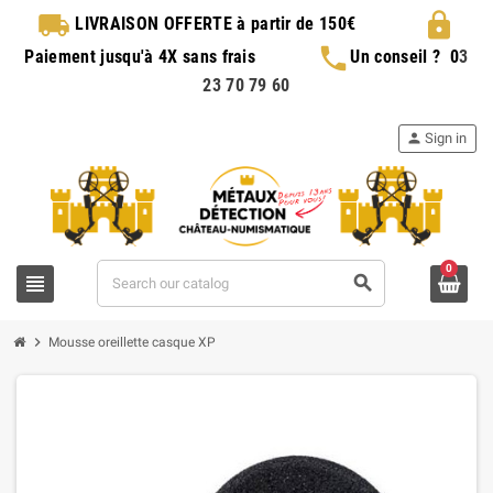
local_shipping
lock
LIVRAISON OFFERTE
à partir de 150€
phone
Paiement jusqu'à 4X sans frais
Un conseil ?
0
3
23 70 79 60
person
Sign in
0
view_headline
search
chevron_right
Mousse oreillette casque XP