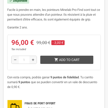
Disponible
check
Facile à prendre en main, les pointeurs Minelab Pro-Find sont tout ce
que nous pouvons attendre d'un pointeur. Ils résistent à la pluie et
permettent d'être efficace, ils sont également équipés de grip.
Garantie 2 ans.
96,00 €
99,00 €
- 3,00 €
Tax included
shopping_cart
remove
add
ADD TO CART
Con esta compra, podrás ganar
9
puntos de fidelidad
. Tu carrito
sumará
9
puntos
que se pueden convertir en un vale de descuento
de
0,90 €
.
FRAIS DE PORT OFFERT