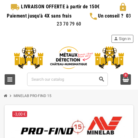
local_shipping
lock
LIVRAISON OFFERTE
à partir de 150€
phone
Paiement jusqu'à 4X sans frais
Un conseil ?
0
3
23 70 79 60
person
Sign in
0
view_headline
search
chevron_right
MINELAB PRO-FIND 15
-3,00 €