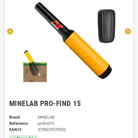
chevron_left
chevron_right
MINELAB PRO-FIND 15
Brand
MINELAB
Reference
profind15
EAN13
0798220570952