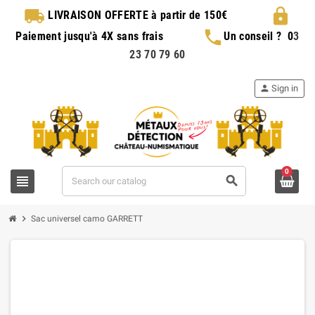
local_shipping
lock
LIVRAISON OFFERTE
à partir de 150€
phone
Paiement jusqu'à 4X sans frais
Un conseil ?
0
3
23 70 79 60
person
Sign in
0
view_headline
search
chevron_right
Sac universel camo GARRETT