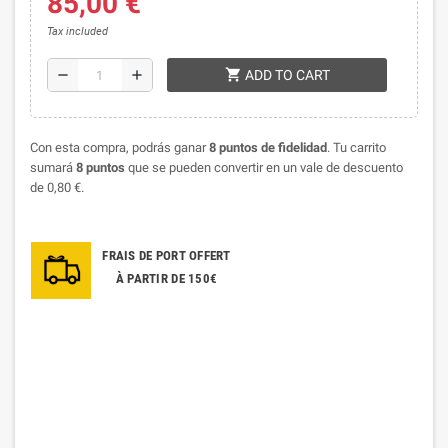
85,00 €
Tax included
shopping_cart
remove
add
ADD TO CART
Con esta compra, podrás ganar
8
puntos de fidelidad
. Tu carrito
sumará
8
puntos
que se pueden convertir en un vale de descuento
de
0,80 €
.
FRAIS DE PORT OFFERT
À PARTIR DE 150€