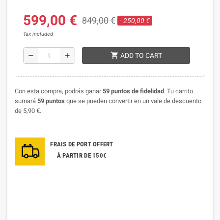
599,00 €
849,00 €
- 250,00 €
Tax included
shopping_cart
remove
add
ADD TO CART
Con esta compra, podrás ganar
59
puntos de fidelidad
. Tu carrito
sumará
59
puntos
que se pueden convertir en un vale de descuento
de
5,90 €
.
FRAIS DE PORT OFFERT
À PARTIR DE 150€