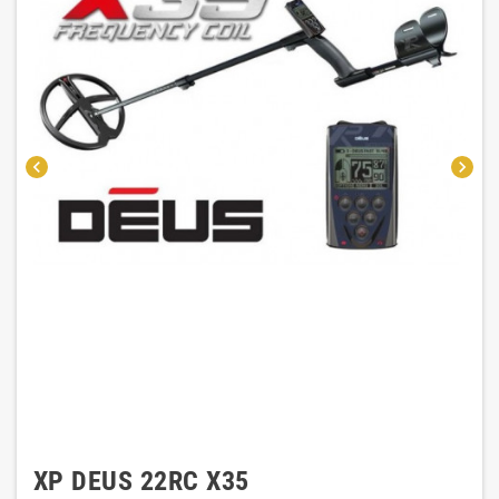
chevron_left
chevron_right
XP DEUS 22RC X35