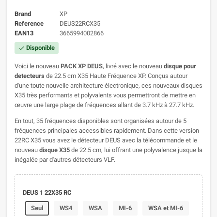
Brand
XP
Reference
DEUS22RCX35
EAN13
3665994002866
Disponible
check
Voici le nouveau
PACK XP DEUS
, livré avec le nouveau
disque pour
detecteurs
de 22.5 cm X35 Haute Fréquence XP. Conçus autour
d'une toute nouvelle architecture électronique, ces nouveaux disques
X35 très performants et polyvalents vous permettront de mettre en
œuvre une large plage de fréquences allant de 3.7 kHz à 27.7 kHz.
En tout, 35 fréquences disponibles sont organisées autour de 5
fréquences principales accessibles rapidement. Dans cette version
22RC X35 vous avez le détecteur DEUS avec la télécommande et le
nouveau
disque X35
de 22.5 cm, lui offrant une polyvalence jusque la
inégalée par d'autres détecteurs VLF.
DEUS 1 22X35 RC
Seul
WS4
WSA
MI-6
WSA et MI-6