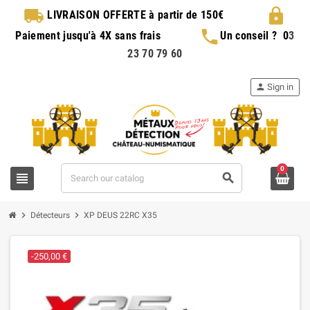
local_shipping
lock
LIVRAISON OFFERTE
à partir de 150€
phone
Paiement jusqu'à 4X sans frais
Un conseil ?
0
3
23 70 79 60
person
Sign in
0
view_headline
search
chevron_right
chevron_right
Détecteurs
XP DEUS 22RC X35
-250,00 €