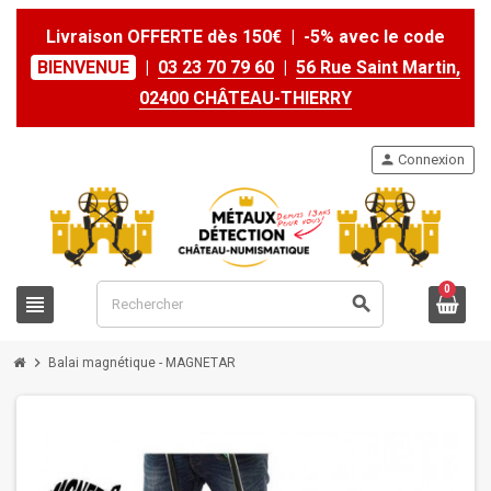
Livraison OFFERTE dès 150€ | -5% avec le code
BIENVENUE
|
03 23 70 79 60
|
56 Rue Saint Martin,
02400 CHÂTEAU-THIERRY
person
Connexion
0
view_headline
search
chevron_right
Balai magnétique - MAGNETAR