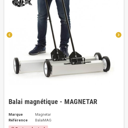
chevron_left
chevron_right
Balai magnétique - MAGNETAR
Marque
Magnetar
Référence
BalaiMAG