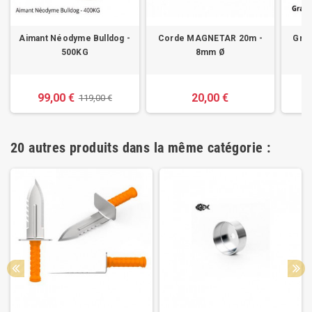
Aimant Néodyme Bulldog -
Corde MAGNETAR 20m -
Grap
500KG
8mm Ø
99,00 €
20,00 €
119,00 €
20 autres produits dans la même catégorie :