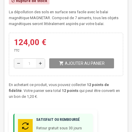
Rupture de stock
block
La dépollution des sols en surface sera facile avec le balai
magnétique MAGNETAR. Composé de 7 aimants, tous les objets
magnétiques seront littéralement aspirés par votre balai.
124,00 €
TTC
shopping_cart
remove
add
AJOUTER AU PANIER
En achetant ce produit, vous pouvez collecter
12
points de
fidélité
. Votre panier sera total
12
points
qui peut être converti en
un bon de
1,20 €
.
SATISFAIT OU REMBOURSÉ
Retour gratuit sous 30 jours