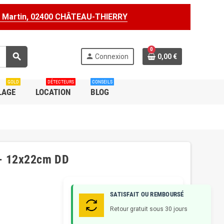
t Martin, 02400 CHÂTEAU-THIERRY
0
search
person
Connexion
0,00 €
GOLD
DÉTECTEURS
CONSEILS
LAGE
LOCATION
BLOG
 - 12x22cm DD
SATISFAIT OU REMBOURSÉ
Retour gratuit sous 30 jours