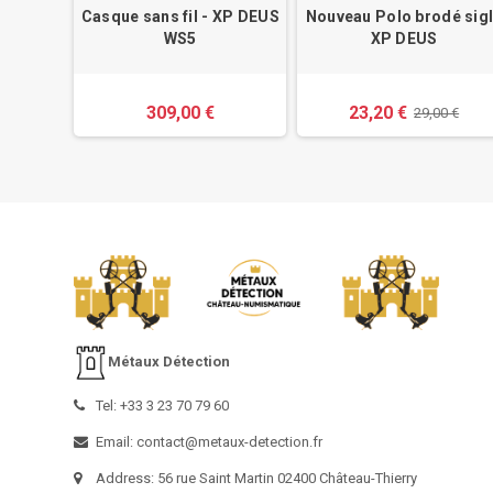
 HF –
Casque sans fil - XP DEUS
Nouveau Polo brodé sig
 pour
WS5
XP DEUS
es
309,00 €
23,20 €
00 €
29,00 €
Métaux Détection
Tel: +33 3 23 70 79 60
Email: contact@metaux-detection.fr
Address: 56 rue Saint Martin 02400 Château-Thierry