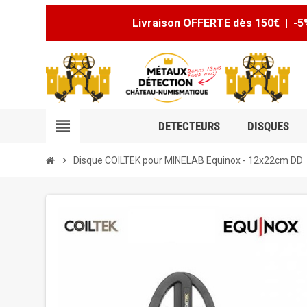
Livraison OFFERTE dès 150€ | -5
view_headline
DETECTEURS
DISQUES
chevron_right
Disque COILTEK pour MINELAB Equinox - 12x22cm DD