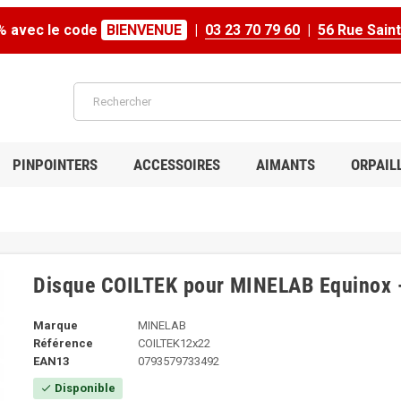
% avec le code
BIENVENUE
|
03 23 70 79 60
|
56 Rue Sain
PINPOINTERS
ACCESSOIRES
AIMANTS
ORPAIL
Disque COILTEK pour MINELAB Equinox
Marque
MINELAB
Référence
COILTEK12x22
EAN13
0793579733492
Disponible
check