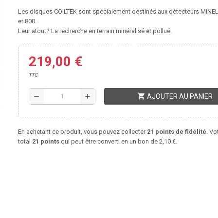
Les disques COILTEK sont spécialement destinés aux détecteurs MINE
et 800.
Leur atout? La recherche en terrain minéralisé et pollué.
219,00 €
TTC
shopping_cart
remove
add
AJOUTER AU PANIER
En achetant ce produit, vous pouvez collecter
21
points de fidélité
. Vo
total
21
points
qui peut être converti en un bon de
2,10 €
.