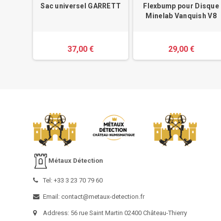
étaux
Sac universel GARRETT
Flexbump pour Disque
axx
Minelab Vanquish V8
37,00 €
29,00 €
Métaux Détection
Tel: +33 3 23 70 79 60
Email: contact@metaux-detection.fr
Address: 56 rue Saint Martin 02400 Château-Thierry