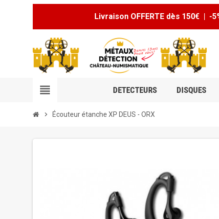
Livraison OFFERTE dès 150€ | -5
view_headline
DETECTEURS
DISQUES
chevron_right
Écouteur étanche XP DEUS - ORX