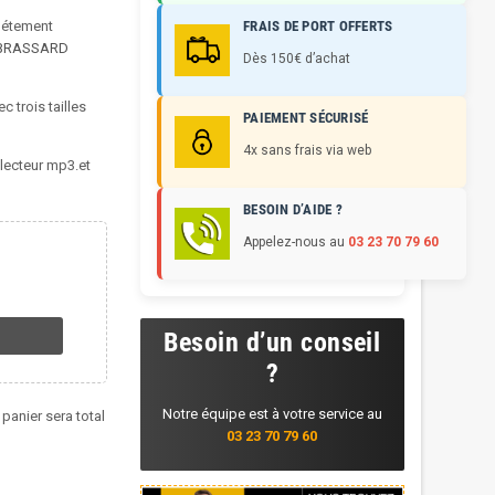
plétement
FRAIS DE PORT OFFERTS
BRASSARD
Dès 150€ d’achat
c trois tailles
PAIEMENT SÉCURISÉ
4x sans frais via web
 lecteur mp3.et
BESOIN D’AIDE ?
Appelez-nous au
03 23 70 79 60
Besoin d’un conseil
?
Notre équipe est à votre service au
 panier sera total
03 23 70 79 60