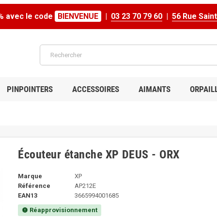
% avec le code
BIENVENUE
|
03 23 70 79 60
|
56 Rue Sain
PINPOINTERS
ACCESSOIRES
AIMANTS
ORPAIL
Écouteur étanche XP DEUS - ORX
Marque
XP
Référence
AP212E
EAN13
3665994001685
Réapprovisionnement
new_releases