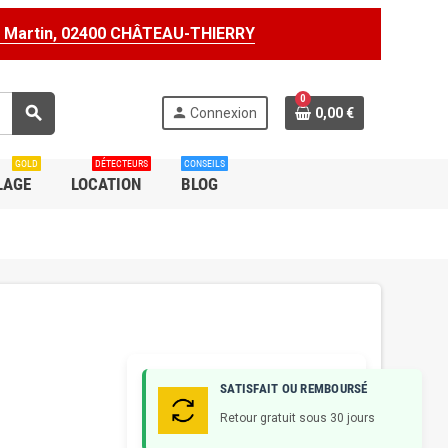
t Martin, 02400 CHÂTEAU-THIERRY
0
search
person
Connexion
0,00 €
GOLD
DÉTECTEURS
CONSEILS
LAGE
LOCATION
BLOG
SATISFAIT OU REMBOURSÉ
Retour gratuit sous 30 jours