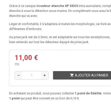
Grâce à ce casque é
couteur étanche XP DEUS
intra-auriculaire, com
étanche à vous la détection sous-marine. En complément vous avez le
étanche qui va avec.
Léger et confortable, il s'adaptera à toutes les morphologie, car livré ave
différentes d'embouts.
Sa prise jack est de 3.5mm, et est adaptable sur tous les smartphones,
bien entendu sur tout les détecteur équipé de prise jack.
11,00 €
TTC
shopping_cart
remove
add
AJOUTER AU PANIER
En achetant ce produit, vous pouvez collecter
1
point de fidélité
. Votre
1
point
qui peut être converti en un bon de
0,10 €
.