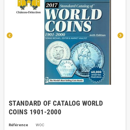
chevron_left
chevron_right
STANDARD OF CATALOG WORLD
COINS 1901-2000
Référence
WOC