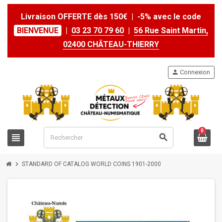
Livraison OFFERTE dès 150€ | -5% avec le code
BIENVENUE
|
03 23 70 79 60
|
56 Rue Saint Martin,
02400 CHÂTEAU-THIERRY
person
Connexion
0
view_headline
search
chevron_right
STANDARD OF CATALOG WORLD COINS 1901-2000