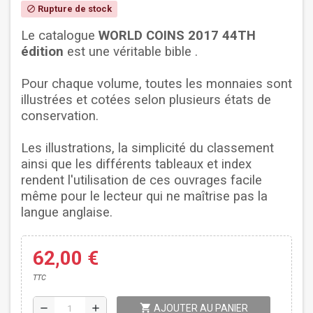
Rupture de stock
block
Le catalogue
WORLD COINS 2017 44TH
édition
est une véritable bible .
Pour chaque volume, toutes les monnaies sont
illustrées et cotées selon plusieurs états de
conservation.
Les illustrations, la simplicité du classement
ainsi que les différents
tableaux
et index
rendent l'utilisation de ces ouvrages facile
même pour le lecteur qui ne maîtrise pas la
langue anglaise.
62,00 €
TTC
shopping_cart
remove
add
AJOUTER AU PANIER