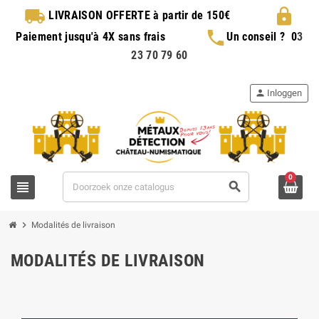
local_shipping
lock
LIVRAISON OFFERTE
à partir de 150€
phone
Paiement jusqu'à 4X sans frais
Un conseil ?
0
3
23 70 79 60
person
Inloggen
0
view_headline
search
chevron_right
Modalités de livraison
MODALITÉS DE LIVRAISON