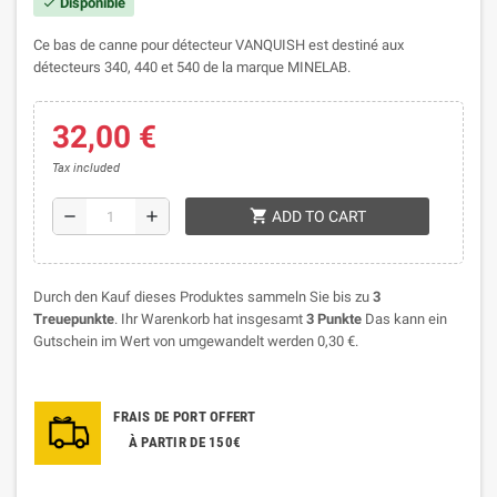
Disponible
check
Ce bas de canne pour détecteur VANQUISH est destiné aux
détecteurs 340, 440 et 540 de la marque MINELAB.
32,00 €
Tax included
shopping_cart
remove
add
ADD TO CART
Durch den Kauf dieses Produktes sammeln Sie bis zu
3
Treuepunkte
. Ihr Warenkorb hat insgesamt
3
Punkte
Das kann ein
Gutschein im Wert von umgewandelt werden
0,30 €
.
FRAIS DE PORT OFFERT
À PARTIR DE 150€