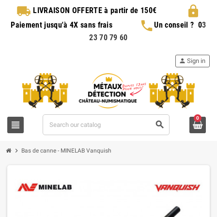
local_shipping
lock
LIVRAISON OFFERTE
à partir de 150€
phone
Paiement jusqu'à 4X sans frais
Un conseil ?
0
3
23 70 79 60
person
Sign in
0
view_headline
search
chevron_right
Bas de canne - MINELAB Vanquish