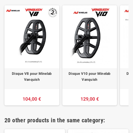
Disque V8 pour Minelab
Disque V10 pour Minelab
Dis
Vanquish
Vanquish
104,00 €
129,00 €
20 other products in the same category: