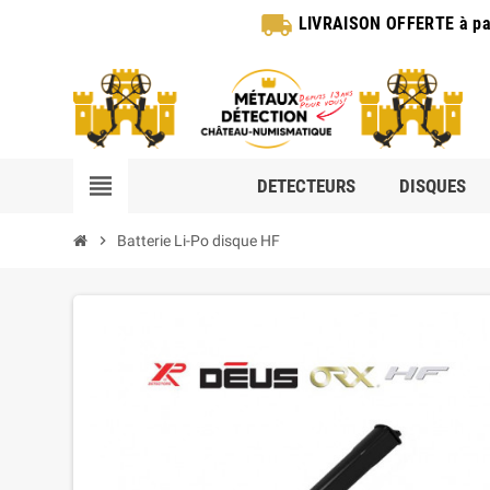
local_shipping
LIVRAISON OFFERTE
à pa
view_headline
DETECTEURS
DISQUES
chevron_right
Batterie Li-Po disque HF