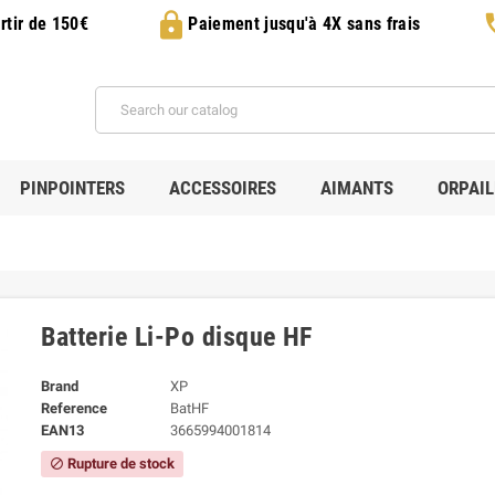
lock
p
rtir de 150€
Paiement jusqu'à 4X sans frais
PINPOINTERS
ACCESSOIRES
AIMANTS
ORPAI
Batterie Li-Po disque HF
Brand
XP
Reference
BatHF
EAN13
3665994001814
Rupture de stock
block