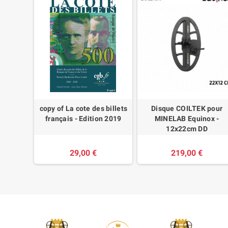
XP DEUS
copy of La cote des billets
Disque COILTEK pour
français - Edition 2019
MINELAB Equinox -
12x22cm DD
29,00 €
219,00 €