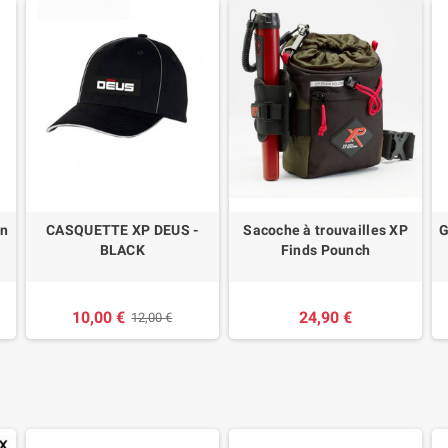
an
CASQUETTE XP DEUS -
Sacoche à trouvailles XP
G
BLACK
Finds Pounch
10,00 €
24,90 €
12,00 €