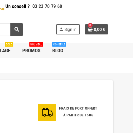
hone
Un conseil ?
0
3 23 70 79 60
0
search
person
Sign in
0,00 €
GOLD
NOUVEAU
CONSEILS
LLAGE
PROMOS
BLOG
FRAIS DE PORT OFFERT
À PARTIR DE 150€