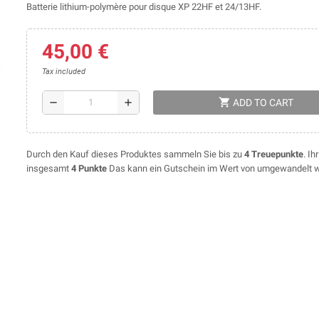
Batterie lithium-polymère pour disque XP 22HF et 24/13HF.
45,00 €
Tax included
shopping_cart
remove
add
ADD TO CART
Durch den Kauf dieses Produktes sammeln Sie bis zu
4
Treuepunkte
. I
insgesamt
4
Punkte
Das kann ein Gutschein im Wert von umgewandelt