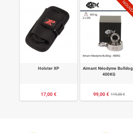
0CM XP
Holster XP
Aimant Néodyme Bulldog
400KG
17,00 €
99,00 €
119,00 €