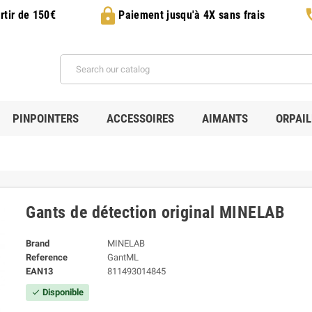
lock
p
rtir de 150€
Paiement jusqu'à 4X sans frais
PINPOINTERS
ACCESSOIRES
AIMANTS
ORPAI
Gants de détection original MINELAB
Brand
MINELAB
Reference
GantML
EAN13
811493014845
Disponible
check