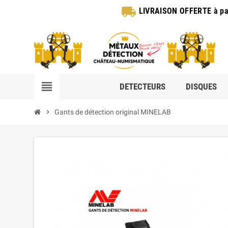
local_shipping
LIVRAISON OFFERTE
à pa
view_headline
DETECTEURS
DISQUES
chevron_right
Gants de détection original MINELAB