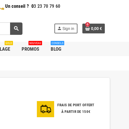
hone
Un conseil ?
0
3 23 70 79 60
0
search
person
Sign in
0,00 €
GOLD
NOUVEAU
CONSEILS
LLAGE
PROMOS
BLOG
FRAIS DE PORT OFFERT
À PARTIR DE 150€