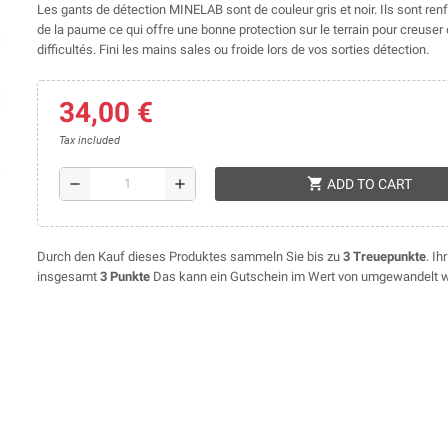
Les gants de détection MINELAB sont de couleur gris et noir. Ils sont ren
de la paume ce qui offre une bonne protection sur le terrain pour creuse
difficultés. Fini les mains sales ou froide lors de vos sorties détection.
34,00 €
Tax included
shopping_cart
remove
add
ADD TO CART
Durch den Kauf dieses Produktes sammeln Sie bis zu
3
Treuepunkte
. I
insgesamt
3
Punkte
Das kann ein Gutschein im Wert von umgewandelt