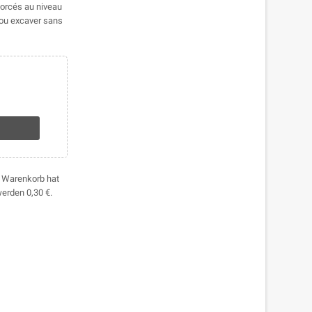
forcés au niveau
r ou excaver sans
hr Warenkorb hat
 werden
0,30 €
.