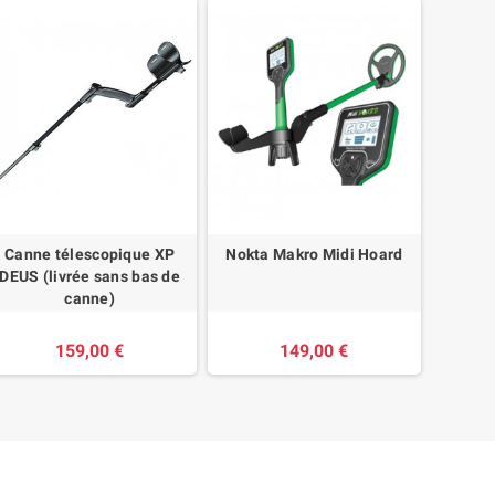
Canne télescopique XP
Nokta Makro Midi Hoard
Hou
DEUS (livrée sans bas de
MI
canne)
159,00 €
149,00 €