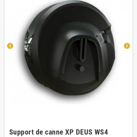
chevron_left
chevron_right
Support de canne XP DEUS WS4