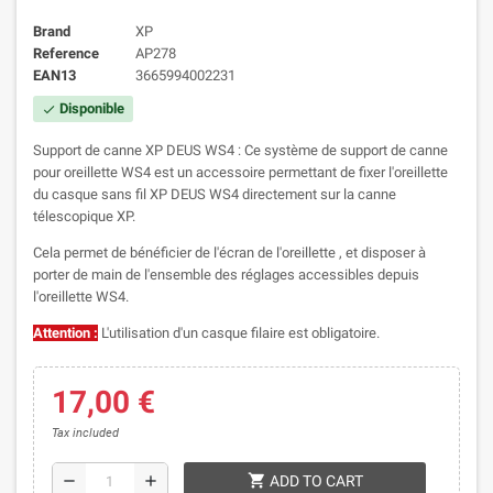
Brand
XP
Reference
AP278
EAN13
3665994002231
Disponible
check
Support de canne XP DEUS WS4 : Ce système de support de canne
pour oreillette WS4 est un accessoire permettant de fixer l'oreillette
du casque sans fil XP DEUS WS4 directement sur la canne
télescopique XP.
Cela permet de bénéficier de l'écran de l'oreillette , et disposer à
porter de main de l'ensemble des réglages accessibles depuis
l'oreillette WS4.
Attention :
L'utilisation d'un casque filaire est obligatoire.
17,00 €
Tax included
shopping_cart
remove
add
ADD TO CART