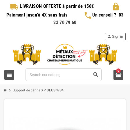
local_shipping
lock
LIVRAISON OFFERTE
à partir de 150€
phone
Paiement jusqu'à 4X sans frais
Un conseil ?
0
3
23 70 79 60
person
Sign in
0
view_headline
search
chevron_right
Support de canne XP DEUS WS4