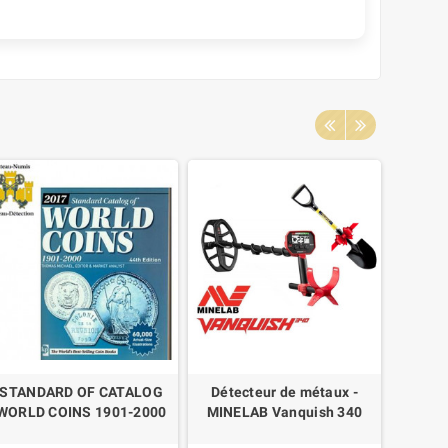
STANDARD OF CATALOG
Détecteur de métaux -
Kit d'o
WORLD COINS 1901-2000
MINELAB Vanquish 340