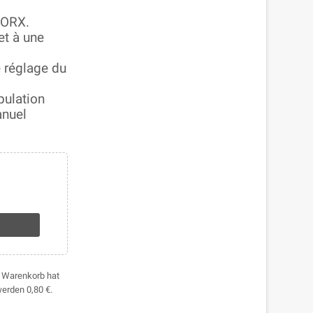
 ORX.
et à une
e réglage du
pulation
anuel
hr Warenkorb hat
 werden
0,80 €
.