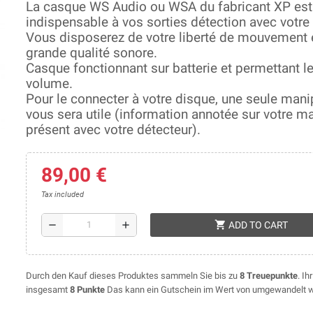
La casque WS Audio ou WSA du fabricant XP est
indispensable à vos sorties détection avec votre
Vous disposerez de votre liberté de mouvement 
grande qualité sonore.
Casque fonctionnant sur batterie et permettant l
volume.
Pour le connecter à votre disque, une seule mani
vous sera utile (information annotée sur votre m
présent avec votre détecteur).
89,00 €
Tax included
shopping_cart
remove
add
ADD TO CART
Durch den Kauf dieses Produktes sammeln Sie bis zu
8
Treuepunkte
. I
insgesamt
8
Punkte
Das kann ein Gutschein im Wert von umgewandelt