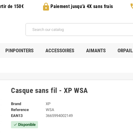
lock
p
rtir de 150€
Paiement jusqu'à 4X sans frais
PINPOINTERS
ACCESSOIRES
AIMANTS
ORPAI
Casque sans fil - XP WSA
Brand
XP
Reference
WSA
EAN13
3665994002149
Disponible
check