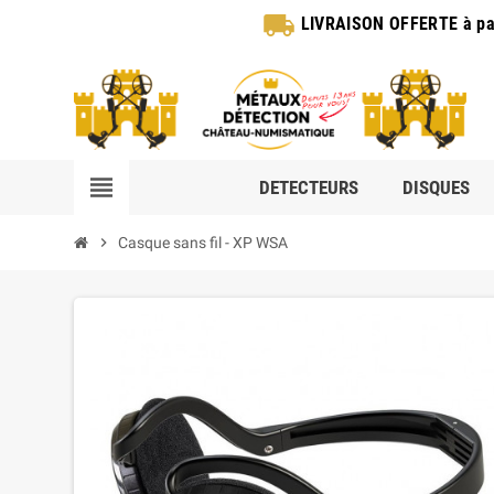
local_shipping
LIVRAISON OFFERTE
à pa
view_headline
DETECTEURS
DISQUES
chevron_right
Casque sans fil - XP WSA