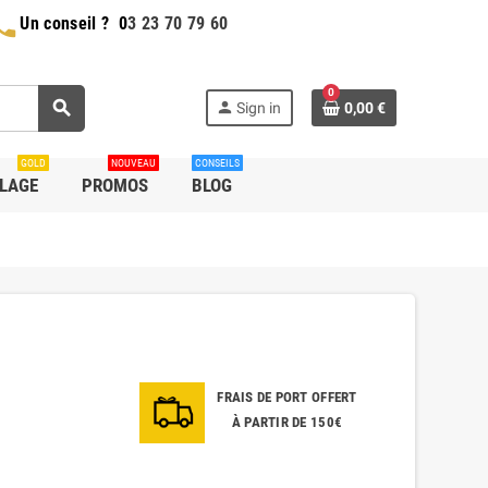
hone
Un conseil ?
0
3 23 70 79 60
0
search
person
Sign in
0,00 €
GOLD
NOUVEAU
CONSEILS
LLAGE
PROMOS
BLOG
FRAIS DE PORT OFFERT
À PARTIR DE 150€