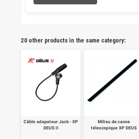
20 other products in the same category:
soires
Câble adapateur Jack - XP
Milieu de canne
ouce XP
DEUS II
télescopique XP DEUS