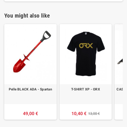
You might also like
Pelle BLACK ADA - Spartan
T-SHIRT XP - ORX
CASQU
49,00 €
10,40 €
13,00 €