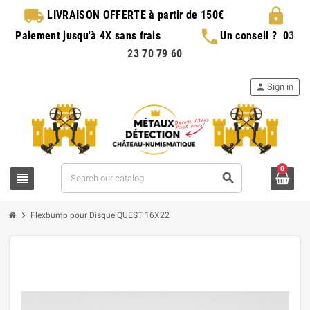
local_shipping
lock
LIVRAISON OFFERTE
à partir de 150€
phone
Paiement jusqu'à 4X sans frais
Un conseil ?
0
3
23 70 79 60
person
Sign in
0
view_headline
search
chevron_right
Flexbump pour Disque QUEST 16X22