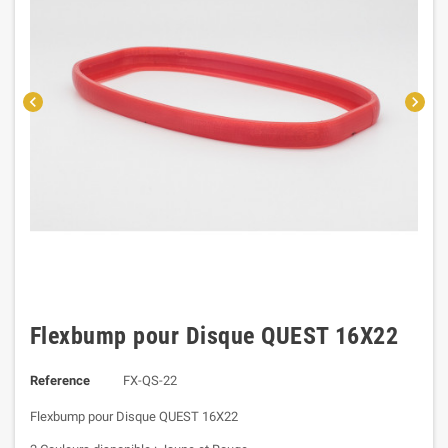
chevron_left
chevron_right
Flexbump pour Disque QUEST 16X22
Reference
FX-QS-22
Flexbump pour Disque QUEST 16X22