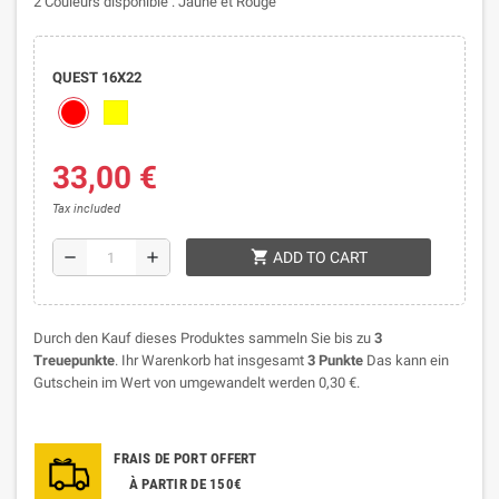
2 Couleurs disponible : Jaune et Rouge
QUEST 16X22
33,00 €
Tax included
shopping_cart
remove
add
ADD TO CART
Durch den Kauf dieses Produktes sammeln Sie bis zu
3
Treuepunkte
. Ihr Warenkorb hat insgesamt
3
Punkte
Das kann ein
Gutschein im Wert von umgewandelt werden
0,30 €
.
FRAIS DE PORT OFFERT
À PARTIR DE 150€