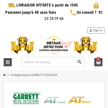
local_shipping
lock
LIVRAISON OFFERTE
à partir de 150€
phone
Paiement jusqu'à 4X sans frais
Un conseil ?
0
3
23 70 79 60
person
Sign in
0
view_headline
search
chevron_right
Protège-disque GARRETT 22X28CM