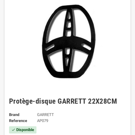
Protège-disque GARRETT 22X28CM
Brand
GARRETT
Reference
AP079
Disponible
check