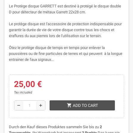
Le Protège disque GARRETT est destiné à protégé le disque double
D pour détecteur de métaux Garrett 22x28 cm.
Le protège disque est l'accessoire de protection indispensable pour
garantir la durée de vie de votre disque contre tous les chocs et
éraflures du aux pierres lors de l'utilisation sur le terrain.
Ôtez le protège disque de temps en temps pour enlever la
poussières ou de fine particules de terres et qui peuvent à la longue
entrainer de faux signaux...
25,00 €
Tax included
shopping_cart
remove
add
ADD TO CART
Durch den Kauf dieses Produktes sammeln Sie bis zu
2
Treuepunkte
. Ihr Warenkorb hat insgesamt
2
Punkte
Das kann ein