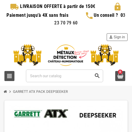
local_shipping
lock
LIVRAISON OFFERTE
à partir de 150€
phone
Paiement jusqu'à 4X sans frais
Un conseil ?
0
3
23 70 79 60
person
Sign in
0
view_headline
search
chevron_right
GARRETT ATX PACK DEEPSEEKER