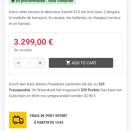
En précommande - nous contacter
new_releases
Dans cette version le détecteur Garrett ATX est livré avec 2 disques,
la mallette de transport, le casque, les batteries, le chargeur secteur
et un harnais.
3.299,00 €
Tax included
shopping_cart
remove
add
ADD TO CART
Durch den Kauf dieses Produktes sammeln Sie bis zu
329
Treuepunkte
. Ihr Warenkorb hat insgesamt
329
Punkte
Das kann ein
Gutschein im Wert von umgewandelt werden
32,90 €
.
FRAIS DE PORT OFFERT
À PARTIR DE 150€