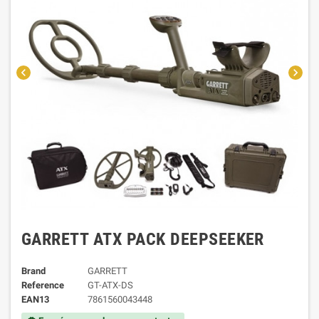
chevron_left
chevron_right
GARRETT ATX PACK DEEPSEEKER
Brand
GARRETT
Reference
GT-ATX-DS
EAN13
7861560043448