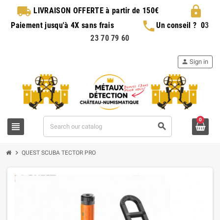
local_shipping
lock
LIVRAISON OFFERTE
à partir de 150€
phone
Paiement jusqu'à 4X sans frais
Un conseil ?
0
3
23 70 79 60
person
Sign in
0
view_headline
search
chevron_right
QUEST SCUBA TECTOR PRO