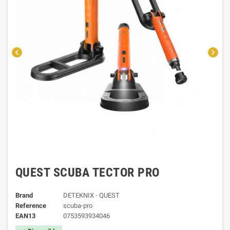
chevron_left
chevron_right
QUEST SCUBA TECTOR PRO
Brand
DETEKNIX - QUEST
Reference
scuba-pro
EAN13
0753593934046