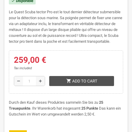
Disponible
check
Le Quest Scuba tector Pro est le tout dernier détecteur submersible
pour la détection sous marine. Sa poignée permet de fixer une canne
via un adaptateur inclu, le transformant en véritable détecteur de
métaux ! Il dispose d'un large disque pliable qui offre un niveau de
couverture au sol et de puissance record ! Ultra compact, le Scuba
tector pro tient dans la poche et est facilement transportable.
259,00 €
Tax included
shopping_cart
remove
add
ADD TO CART
Durch den Kauf dieses Produktes sammeln Sie bis zu
25
Treuepunkte
. Ihr Warenkorb hat insgesamt
25
Punkte
Das kann ein
Gutschein im Wert von umgewandelt werden
2,50 €
.