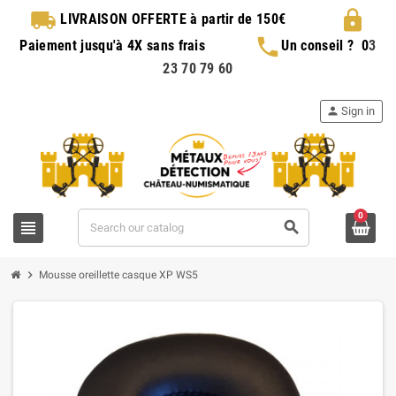
local_shipping
lock
LIVRAISON OFFERTE
à partir de 150€
phone
Paiement jusqu'à 4X sans frais
Un conseil ?
0
3
23 70 79 60
person
Sign in
0
view_headline
search
chevron_right
Mousse oreillette casque XP WS5