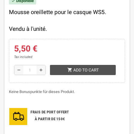
Disponible
check
Mousse oreillette pour le casque WS5.
Vendu à l'unité.
5,50 €
Tax included
shopping_cart
remove
add
ADD TO CART
Keine Bonuspunkte für dieses Produkt.
FRAIS DE PORT OFFERT
À PARTIR DE 150€