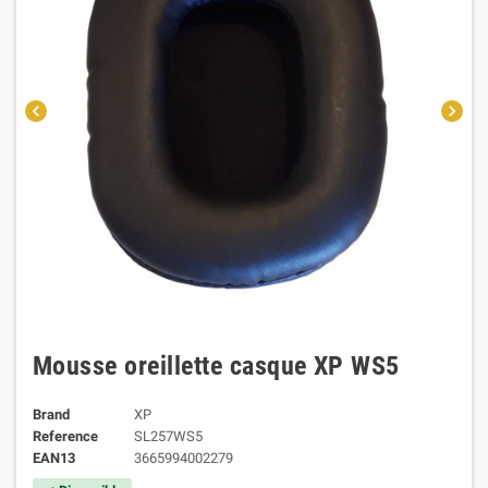
chevron_left
chevron_right
Mousse oreillette casque XP WS5
Brand
XP
Reference
SL257WS5
EAN13
3665994002279