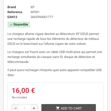
Brand
XP
Reference
AP091
EAN13
3665994001777
Disponible
check
Le chargeur allume cigare destiné au détecteurs XP DEUS permet
une recharge rapide de tous les éléments du détecteur de métaux
DEUS en le branchant sur l'allume cigare de votre voiture.
Le chargeur est fourni avec un câble USB multi-prise qui permet une
recharge simultanée du casque sans fil, disque de détection et
télécommande.
Il peut aussi recharger n'importe quel autre appareil compatible USB
data.
16,00 €
Tax included
shopping_cart
remove
add
ADD TO CART