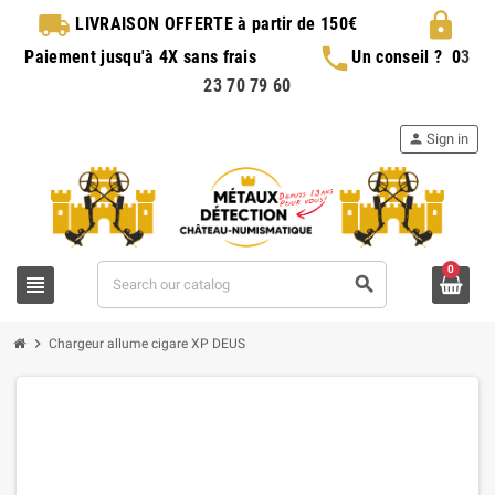
local_shipping
lock
LIVRAISON OFFERTE
à partir de 150€
phone
Paiement jusqu'à 4X sans frais
Un conseil ?
0
3
23 70 79 60
person
Sign in
0
view_headline
search
chevron_right
Chargeur allume cigare XP DEUS