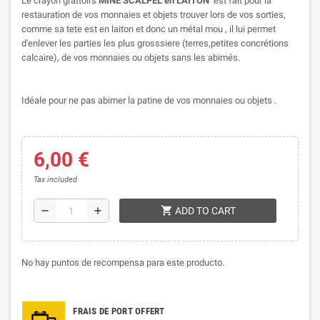
Le crayon grattoirs
MINE SCALPEL en LAITON
est fait pour la
restauration de vos monnaies et objets trouver lors de vos sorties,
comme sa tete est en laiton et donc un métal mou , il lui permet
d'enlever les parties les plus grosssiere (terres,petites concrétions
calcaire), de vos monnaies ou objets sans les abimés.
Idéale pour ne pas abimer la patine de vos monnaies ou objets .
6,00 €
Tax included
shopping_cart
remove
add
ADD TO CART
No hay puntos de recompensa para este producto.
FRAIS DE PORT OFFERT