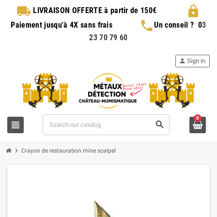
local_shipping
lock
LIVRAISON OFFERTE
à partir de 150€
phone
Paiement jusqu'à 4X sans frais
Un conseil ?
0
3
23 70 79 60
person
Sign in
0
view_headline
search
chevron_right
Crayon de restauration mine scalpel