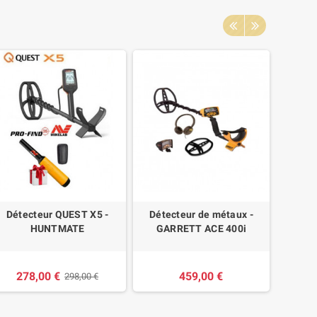
Détecteur QUEST X5 -
Détecteur de métaux -
copy
HUNTMATE
GARRETT ACE 400i
Disque
278,00 €
459,00 €
298,00 €