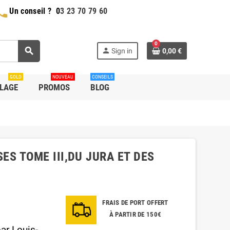
hone
Un conseil ?
0
3 23 70 79 60
0
search
person
Sign in
0,00 €
GOLD
NOUVEAU
CONSEILS
LLAGE
PROMOS
BLOG
S TOME III,DU JURA ET DES
FRAIS DE PORT OFFERT
À PARTIR DE 150€
par Louis-