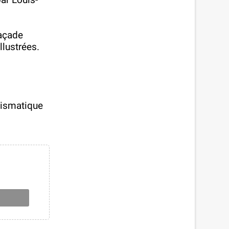
façade
llustrées.
mismatique