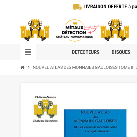
local_shipping
LIVRAISON OFFERTE
à pa
view_headline
DETECTEURS
DISQUES
chevron_right
NOUVEL ATLAS DES MONNAIES GAULOISES TOME III,