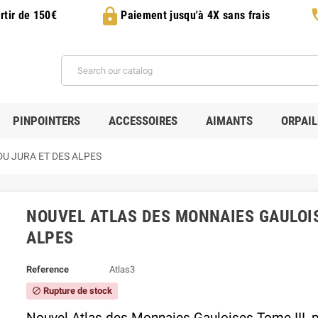
lock
p
rtir de 150€
Paiement jusqu'à 4X sans frais
PINPOINTERS
ACCESSOIRES
AIMANTS
ORPAI
DU JURA ET DES ALPES
NOUVEL ATLAS DES MONNAIES GAULOISE
ALPES
Reference
Atlas3
Rupture de stock
block
Nouvel Atlas des Monnaies Gauloises Tome II
I, 