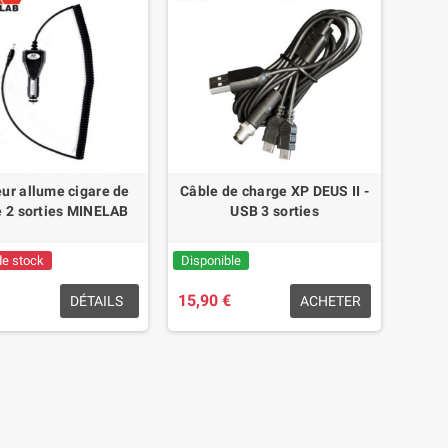
ur allume cigare de
Câble de charge XP DEUS II -
e 2 sorties MINELAB
USB 3 sorties
de stock
Disponible
15,90 €
DÉTAILS
ACHETER