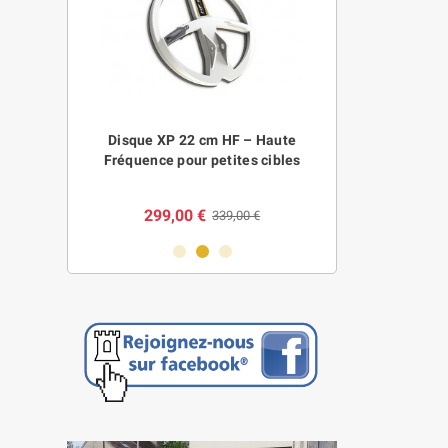
 Pro Pack –
Disque XP 22 cm HF – Haute
Coffre fort à 2 
ulti-IQ haut
Fréquence pour petites cibles
299,00 €
119,0
00 €
339,00 €