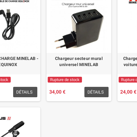
CHARGE MINELAB -
Chargeur secteur mural
Charge
EQUINOX
universel MINELAB
voitur
stock
Rupture de stock
Rupture 
34,00 €
24,00 €
DÉTAILS
DÉTAILS