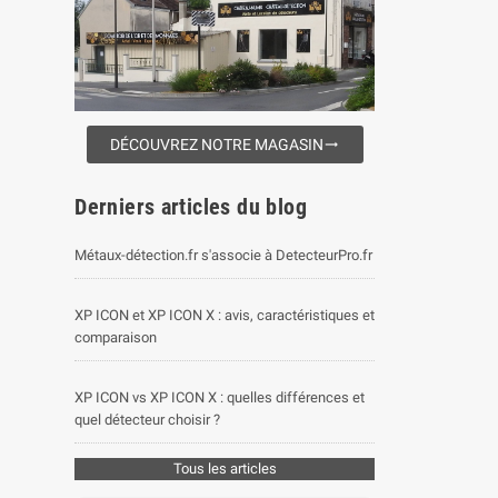
DÉCOUVREZ NOTRE MAGASIN
trending_flat
Derniers articles du blog
Métaux-détection.fr s'associe à DetecteurPro.fr
XP ICON et XP ICON X : avis, caractéristiques et
comparaison
XP ICON vs XP ICON X : quelles différences et
quel détecteur choisir ?
Tous les articles