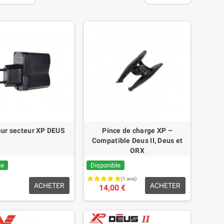
ur secteur XP DEUS
Pince de charge XP –
Compatible Deus II, Deus et
ORX
le
Disponible
ACHETER
ACHETER
14,00 €