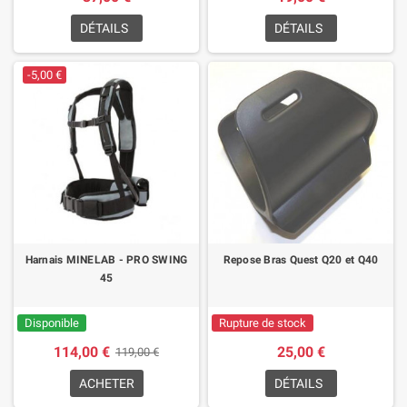
DÉTAILS
DÉTAILS
-5,00 €
Harnais MINELAB - PRO SWING
Repose Bras Quest Q20 et Q40
45
Disponible
Rupture de stock
114,00 €
25,00 €
119,00 €
ACHETER
DÉTAILS