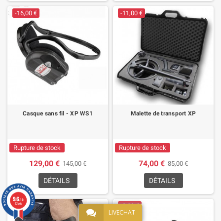
-16,00 €
-11,00 €
Casque sans fil - XP WS1
Malette de transport XP
Rupture de stock
Rupture de stock
129,00 €
74,00 €
145,00 €
85,00 €
DÉTAILS
DÉTAILS
9.6
/10
22 avis
-2,00 €
LIVECHAT