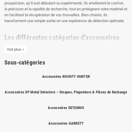
prospection, qu’il soit débutant ou expérimenté. Ils améliorent le confort,
la précision et la rapidité de recherche, tout en protégeant votre matériel et
en facilitant la récupération de vos trouvailles. Bien choisis, ils
transforment une simple sortie en une expérience de détection optimale.
Les différentes catégories d’accessoires
Pelles et pioches de détection
: outils robustes conçus pour creuser
Voir plus
expand_more
efficacement dans différents types de sols, du sable léger aux terrains
compacts.
Sous-catégories
Pinpointers
: détecteurs manuels qui permettent de localiser
Accessoires BOUNTY HUNTER
précisément la cible dans le trou et de gagner un temps précieux.
Accessoires XP Metal Detectors – Disques, Pinpointers & Pièces de Rechange
Casques audio
: filaires ou sans fil, ils offrent un meilleur confort
d’écoute et permettent de mieux percevoir les signaux faibles.
Accessoires DETEKNIX
Protège-disques
: coques de protection contre les rayures, les chocs et
l’humidité pour prolonger la durée de vie de votre détecteur.
Accessoires GARRETT