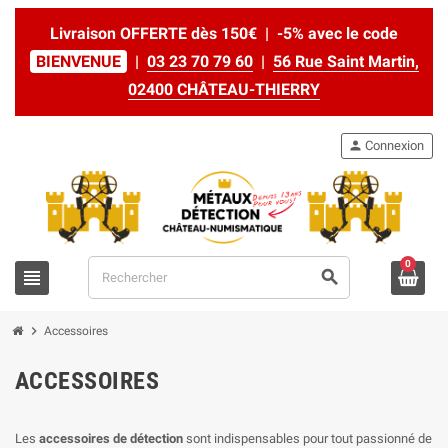
Livraison OFFERTE dès 150€ | -5% avec le code
BIENVENUE
|
03 23 70 79 60
|
56 Rue Saint Martin,
02400 CHÂTEAU-THIERRY
person
Connexion
0
view_headline
search
chevron_right
Accessoires
ACCESSOIRES
Les
accessoires de détection
sont indispensables pour tout passionné de