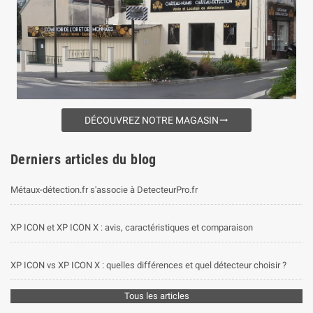
DÉCOUVREZ NOTRE MAGASIN
trending_flat
Derniers articles du blog
Métaux-détection.fr s'associe à DetecteurPro.fr
XP ICON et XP ICON X : avis, caractéristiques et comparaison
XP ICON vs XP ICON X : quelles différences et quel détecteur choisir ?
Tous les articles