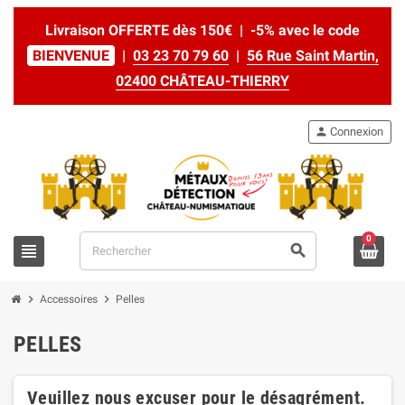
Livraison OFFERTE dès 150€ | -5% avec le code
BIENVENUE
|
03 23 70 79 60
|
56 Rue Saint Martin,
02400 CHÂTEAU-THIERRY
person
Connexion
0
view_headline
search
chevron_right
chevron_right
Accessoires
Pelles
PELLES
Veuillez nous excuser pour le désagrément.