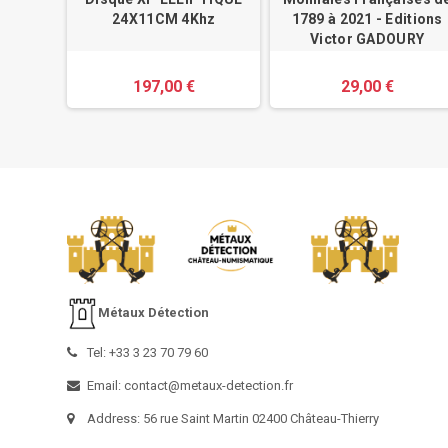
e
24X11CM 4Khz
1789 à 2021 - Editions
Victor GADOURY
197,00 €
29,00 €
Métaux Détection
Tel: +33 3 23 70 79 60
Email: contact@metaux-detection.fr
Address: 56 rue Saint Martin 02400 Château-Thierry