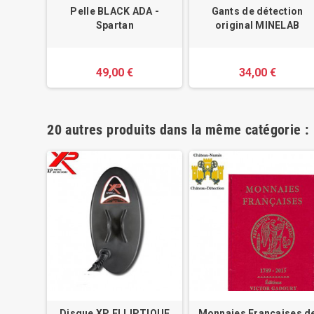
Pelle BLACK ADA -
Gants de détection
Spartan
original MINELAB
49,00 €
34,00 €
20 autres produits dans la même catégorie :
NTER
Disque XP ELLIPTIQUE
Monnaies Françaises d