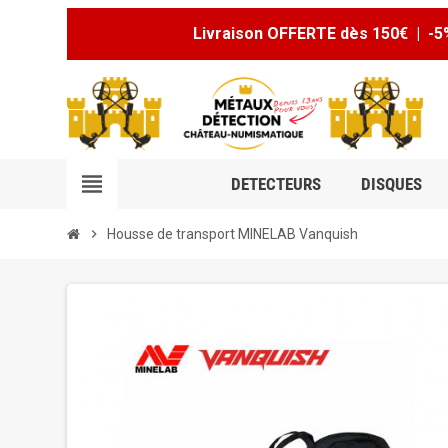
Livraison OFFERTE dès 150€ | -5
view_headline
DETECTEURS
DISQUES
chevron_right
Housse de transport MINELAB Vanquish