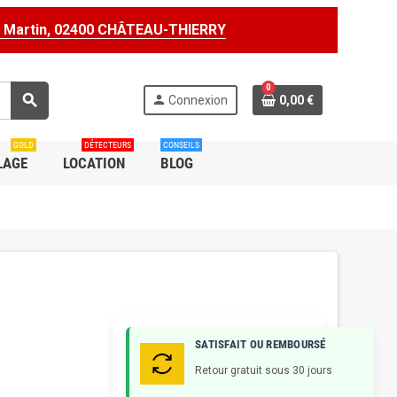
t Martin, 02400 CHÂTEAU-THIERRY
0
search
person
Connexion
0,00 €
GOLD
DÉTECTEURS
CONSEILS
LAGE
LOCATION
BLOG
SATISFAIT OU REMBOURSÉ
Retour gratuit sous 30 jours