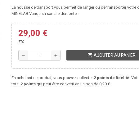
La housse de transport vous permet de ranger ou de transporter votre 
MINELAB Vanquish sans le démonter.
29,00 €
TTC
shopping_cart
remove
add
AJOUTER AU PANIER
En achetant ce produit, vous pouvez collecter
2
points de fidélité
. Vot
total
2
points
qui peut être converti en un bon de
0,20 €
.