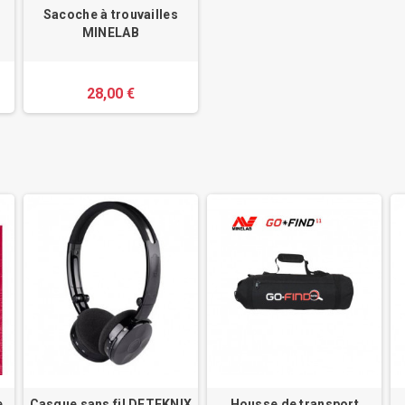
Sacoche à trouvailles
MINELAB
28,00 €
e
Casque sans fil DETEKNIX
Housse de transport