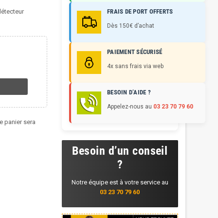
détecteur
FRAIS DE PORT OFFERTS
Dès 150€ d’achat
PAIEMENT SÉCURISÉ
4x sans frais via web
BESOIN D’AIDE ?
Appelez-nous au
03 23 70 79 60
re panier sera
Besoin d’un conseil
?
Notre équipe est à votre service au
03 23 70 79 60