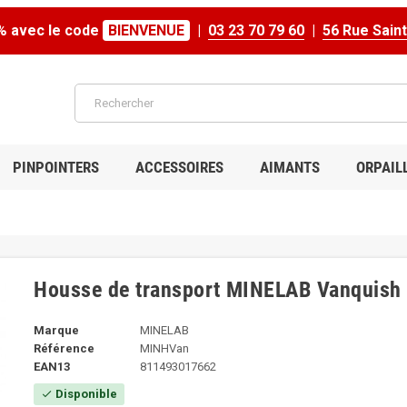
% avec le code
BIENVENUE
|
03 23 70 79 60
|
56 Rue Sain
PINPOINTERS
ACCESSOIRES
AIMANTS
ORPAIL
Housse de transport MINELAB Vanquish
Marque
MINELAB
Référence
MINHVan
EAN13
811493017662
Disponible
check