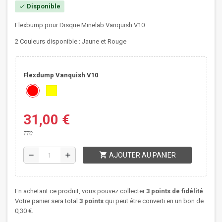
Disponible
check
Flexbump pour Disque Minelab Vanquish V10
2 Couleurs disponible : Jaune et Rouge
Flexdump Vanquish V10
31,00 €
TTC
shopping_cart
remove
add
AJOUTER AU PANIER
En achetant ce produit, vous pouvez collecter
3
points de fidélité
.
Votre panier sera total
3
points
qui peut être converti en un bon de
0,30 €
.