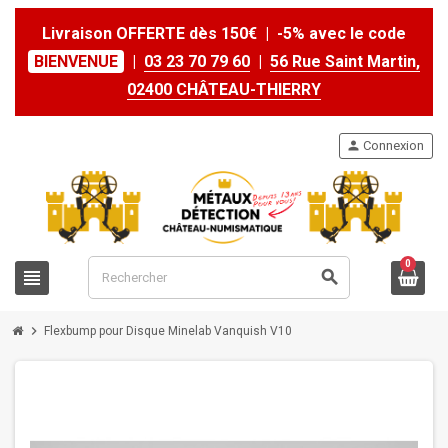
Livraison OFFERTE dès 150€ | -5% avec le code
BIENVENUE
|
03 23 70 79 60
|
56 Rue Saint Martin,
02400 CHÂTEAU-THIERRY
person
Connexion
0
view_headline
search
chevron_right
Flexbump pour Disque Minelab Vanquish V10