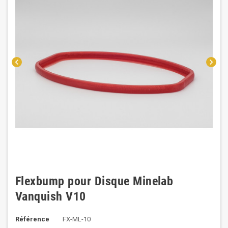
chevron_left
chevron_right
Flexbump pour Disque Minelab
Vanquish V10
Référence
FX-ML-10