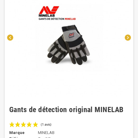
chevron_left
chevron_right
Gants de détection original MINELAB
Marque
MINELAB