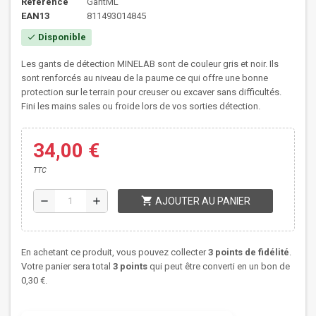
Référence
GantML
EAN13
811493014845
Disponible
check
Les gants de détection MINELAB sont de couleur gris et noir. Ils
(1 avis)
sont renforcés au niveau de la paume ce qui offre une bonne
protection sur le terrain pour creuser ou excaver sans difficultés.
Fini les mains sales ou froide lors de vos sorties détection.
34,00 €
TTC
shopping_cart
remove
add
AJOUTER AU PANIER
En achetant ce produit, vous pouvez collecter
3
points de fidélité
.
Votre panier sera total
3
points
qui peut être converti en un bon de
0,30 €
.