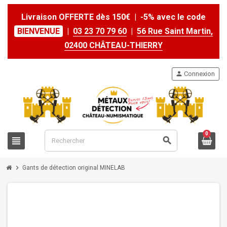
Livraison OFFERTE dès 150€ | -5% avec le code
BIENVENUE
|
03 23 70 79 60
|
56 Rue Saint Martin,
02400 CHÂTEAU-THIERRY
person
Connexion
0
view_headline
search
chevron_right
Gants de détection original MINELAB