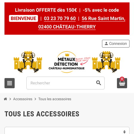
Livraison OFFERTE dès 150€ | -5% avec le code
BIENVENUE
|
03 23 70 79 60
|
56 Rue Saint Martin,
02400 CHÂTEAU-THIERRY
person
Connexion
0
view_headline
search
chevron_right
chevron_right
Accessoires
Tous les accessoires
TOUS LES ACCESSOIRES