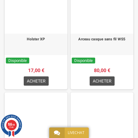
Holster XP
Arceau casque sans fil WS5
Disponible
Disponible
17,00 €
80,00 €
ACHETER
ACHETER
9.6
/10
22 avis
LIVECHAT