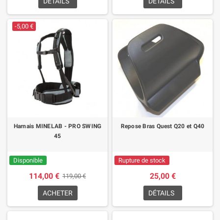
DÉTAILS
DÉTAILS
-5,00 €
Harnais MINELAB - PRO SWING
Repose Bras Quest Q20 et Q40
45
Disponible
Rupture de stock
114,00 €
25,00 €
119,00 €
ACHETER
DÉTAILS