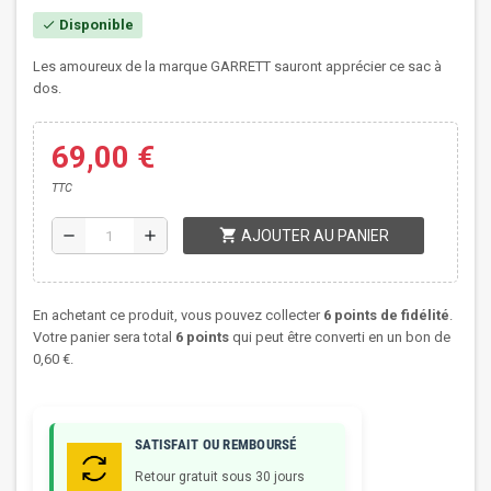
Disponible
check
Les amoureux de la marque GARRETT sauront apprécier ce sac à
dos.
69,00 €
TTC
shopping_cart
remove
add
AJOUTER AU PANIER
En achetant ce produit, vous pouvez collecter
6
points de fidélité
.
Votre panier sera total
6
points
qui peut être converti en un bon de
0,60 €
.
SATISFAIT OU REMBOURSÉ
Retour gratuit sous 30 jours