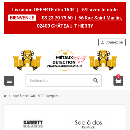
Livraison OFFERTE dès 150€ | -5% avec le code
BIENVENUE
|
03 23 70 79 60
|
56 Rue Saint Martin,
02400 CHÂTEAU-THIERRY
person
Connexion
0
view_headline
search
chevron_right
Sac à dos GARRETT Daypack