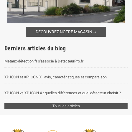
DÉCOUVREZ NOTRE MAGASIN
trending_flat
Derniers articles du blog
Métaux-détection.fr s'associe à DetecteurPro.fr
XP ICON et XP ICON X : avis, caractéristiques et comparaison
XP ICON vs XP ICON X : quelles différences et quel détecteur choisir ?
Tous les articles