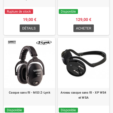
Rupture de stock
Disponible
19,00 €
129,00 €
DÉTAILS
ACHETER
Casque sans fil - MS3 Z-Lynk
Arceau casque sans fil - XP WS4
et WSA
Disponible
Disponible