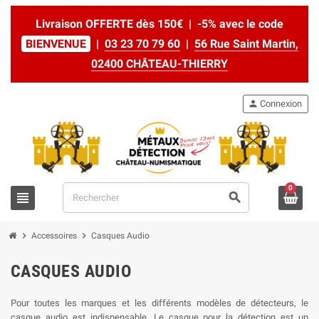
Livraison OFFERTE dès 150€ | -5% avec le code
BIENVENUE
|
03 23 70 79 60
|
56 Rue Saint Martin,
02400 CHÂTEAU-THIERRY
person
Connexion
0
view_headline
search
chevron_right
chevron_right
Accessoires
Casques Audio
CASQUES AUDIO
Pour toutes les marques et les différents modèles de détecteurs, le
casque audio est indispensable. Le casque pour la détection est un