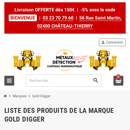
Livraison OFFERTE dès 150€ | -5% avec le code
BIENVENUE
|
03 23 70 79 60
|
56 Rue Saint Martin,
02400 CHÂTEAU-THIERRY
person
Connexion
0
view_headline
search
chevron_right
chevron_right
Marques
Gold Digger
LISTE DES PRODUITS DE LA MARQUE
GOLD DIGGER