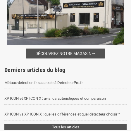
DÉCOUVREZ NOTRE MAGASIN
trending_flat
Derniers articles du blog
Métaux-détection.fr s'associe à DetecteurPro.fr
XP ICON et XP ICON X : avis, caractéristiques et comparaison
XP ICON vs XP ICON X : quelles différences et quel détecteur choisir ?
Tous les articles