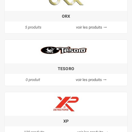
ORX
5 produits
voir les produits
trending_flat
TESORO
0 produit
voir les produits
trending_flat
XP