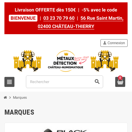
Livraison OFFERTE dès 150€ | -5% avec le code
BIENVENUE
|
03 23 70 79 60
|
56 Rue Saint Martin,
02400 CHÂTEAU-THIERRY
person
Connexion
0
view_headline
search
chevron_right
Marques
MARQUES