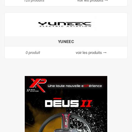
120 produits
voir les produits
trending_flat
YUNEEC
0 produit
voir les produits
trending_flat