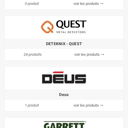
0 produit
voir les produits
trending_flat
DETEKNIX - QUEST
24 produits
voir les produits
trending_flat
Deus
1 produit
voir les produits
trending_flat