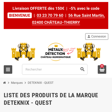
Livraison OFFERTE dès 150€ | -5% avec le code
BIENVENUE
|
03 23 70 79 60
|
56 Rue Saint Martin,
02400 CHÂTEAU-THIERRY
person
Connexion
0
view_headline
search
chevron_right
chevron_right
Marques
DETEKNIX - QUEST
LISTE DES PRODUITS DE LA MARQUE
DETEKNIX - QUEST