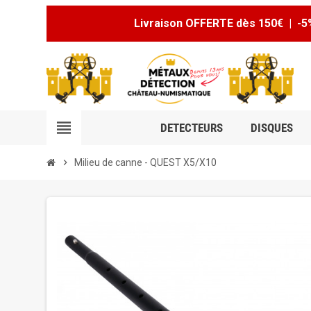
Livraison OFFERTE dès 150€ | -5
view_headline
DETECTEURS
DISQUES
chevron_right
Milieu de canne - QUEST X5/X10