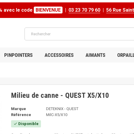
% avec le code
BIENVENUE
|
03 23 70 79 60
|
56 Rue Sain
PINPOINTERS
ACCESSOIRES
AIMANTS
ORPAIL
Milieu de canne - QUEST X5/X10
Marque
DETEKNIX - QUEST
Référence
MilC-X5/X10
Disponible
check