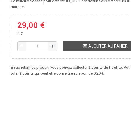
Ce milieu de canne pour détecteur QUEST est destiné aux détecteurs X5
marque.
29,00 €
TTC
shopping_cart
remove
add
AJOUTER AU PANIER
En achetant ce produit, vous pouvez collecter
2
points de fidélité
. Vot
total
2
points
qui peut être converti en un bon de
0,20 €
.