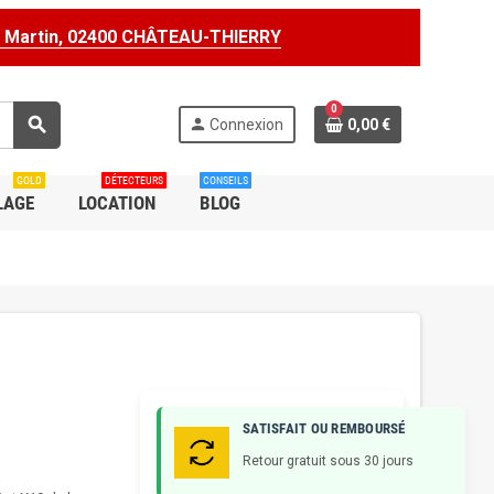
t Martin, 02400 CHÂTEAU-THIERRY
0
search
person
Connexion
0,00 €
GOLD
DÉTECTEURS
CONSEILS
LAGE
LOCATION
BLOG
SATISFAIT OU REMBOURSÉ
Retour gratuit sous 30 jours