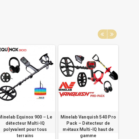
Minelab Equinox 900 – Le
Minelab Vanquish 540 Pro
Pro
détecteur Multi-IQ
Pack – Détecteur de
ELLI
polyvalent pour tous
métaux Multi-IQ haut de
terrains
gamme