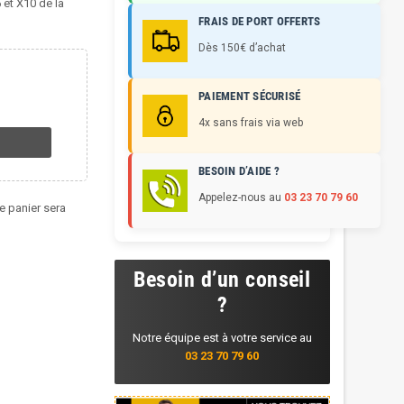
 et X10 de la
FRAIS DE PORT OFFERTS
Dès 150€ d’achat
PAIEMENT SÉCURISÉ
4x sans frais via web
BESOIN D’AIDE ?
Appelez-nous au
03 23 70 79 60
re panier sera
Besoin d’un conseil
?
Notre équipe est à votre service au
03 23 70 79 60