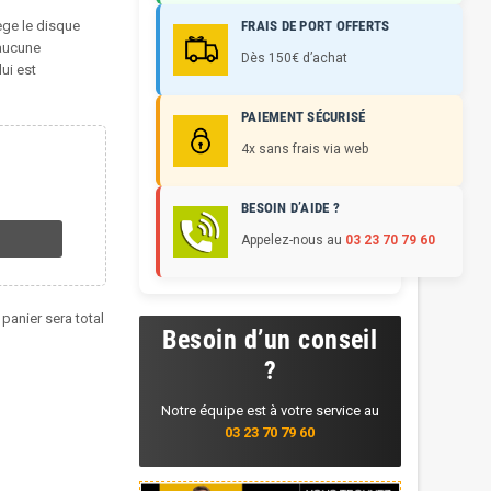
ège le disque
FRAIS DE PORT OFFERTS
 aucune
Dès 150€ d’achat
ui est
PAIEMENT SÉCURISÉ
4x sans frais via web
BESOIN D’AIDE ?
Appelez-nous au
03 23 70 79 60
 panier sera total
Besoin d’un conseil
?
Notre équipe est à votre service au
03 23 70 79 60