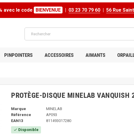
% avec le code
BIENVENUE
|
03 23 70 79 60
|
56 Rue Sain
PINPOINTERS
ACCESSOIRES
AIMANTS
ORPAIL
8
PROTÈGE-DISQUE MINELAB VANQUISH 2
Marque
MINELAB
Référence
AP093
EAN13
811493017280
Disponible
check