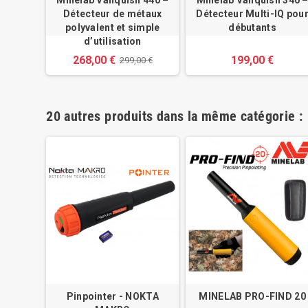
Minelab Vanquish 440 –
Minelab Vanquish 340 
Détecteur de métaux
Détecteur Multi-IQ pou
polyvalent et simple
débutants
d’utilisation
268,00 €
199,00 €
299,00 €
20 autres produits dans la même catégorie :
 540 –
Pinpointer - NOKTA
MINELAB PRO-FIND 20