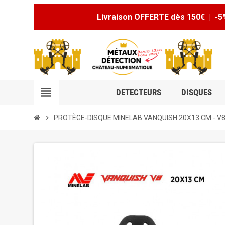
Livraison OFFERTE dès 150€ | -5
view_headline
DETECTEURS
DISQUES
chevron_right
PROTÈGE-DISQUE MINELAB VANQUISH 20X13 CM - V