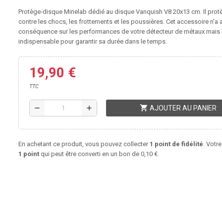
Protège-disque Minelab dédié au disque Vanquish V8 20x13 cm. Il prot
contre les chocs, les frottements et les poussières. Cet accessoire n'a
conséquence sur les performances de votre détecteur de métaux mais l
indispensable pour garantir sa durée dans le temps.
19,90 €
TTC
shopping_cart
remove
add
AJOUTER AU PANIER
En achetant ce produit, vous pouvez collecter
1
point de fidélité
. Votre
1
point
qui peut être converti en un bon de
0,10 €
.