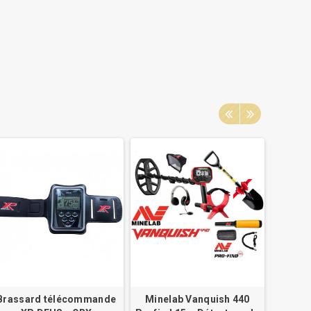
Brassard télécommande
Minelab Vanquish 440
Casque