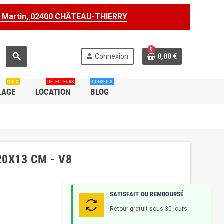
t Martin, 02400 CHÂTEAU-THIERRY
0
search
person
Connexion
0,00 €
GOLD
DÉTECTEURS
CONSEILS
LAGE
LOCATION
BLOG
0X13 CM - V8
SATISFAIT OU REMBOURSÉ
Retour gratuit sous 30 jours