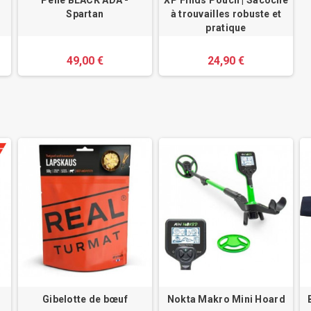
–
Pelle BLACK ADA -
XP Finds Pouch | Sacoche
r
Spartan
à trouvailles robuste et
pratique
49,00 €
24,90 €
Gibelotte de bœuf
Nokta Makro Mini Hoard