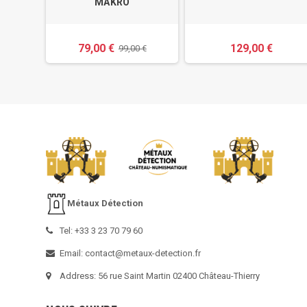
 hautes
MAKRO
es
79,00 €
129,00 €
00 €
99,00 €
Métaux Détection
Tel: +33 3 23 70 79 60
Email: contact@metaux-detection.fr
Address: 56 rue Saint Martin 02400 Château-Thierry