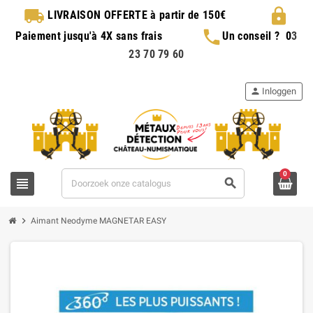
local_shipping
lock
LIVRAISON OFFERTE
à partir de 150€
phone
Paiement jusqu'à 4X sans frais
Un conseil ?
0
3
23 70 79 60
person
Inloggen
0
view_headline
search
chevron_right
Aimant Neodyme MAGNETAR EASY