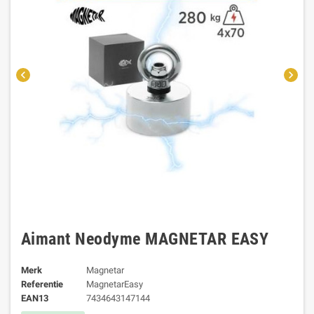
chevron_left
chevron_right
Aimant Neodyme MAGNETAR EASY
Merk
Magnetar
Referentie
MagnetarEasy
EAN13
7434643147144