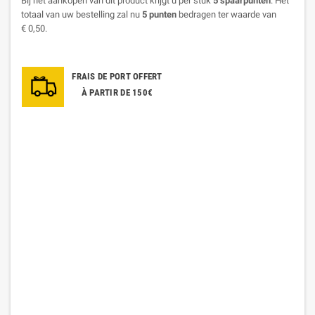
Bij het aankopen van dit product krijgt u per stuk
5
spaarpunten
. Het
totaal van uw bestelling zal nu
5
punten
bedragen ter waarde van
€ 0,50
.
FRAIS DE PORT OFFERT
À PARTIR DE 150€