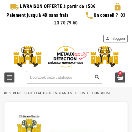
local_shipping
lock
LIVRAISON OFFERTE
à partir de 150€
phone
Paiement jusqu'à 4X sans frais
Un conseil ?
0
3
23 70 79 60
person
Inloggen
0
view_headline
search
chevron_right
BENET'S ARTEFACTS OF ENGLAND & THE UNITED KINGDOM