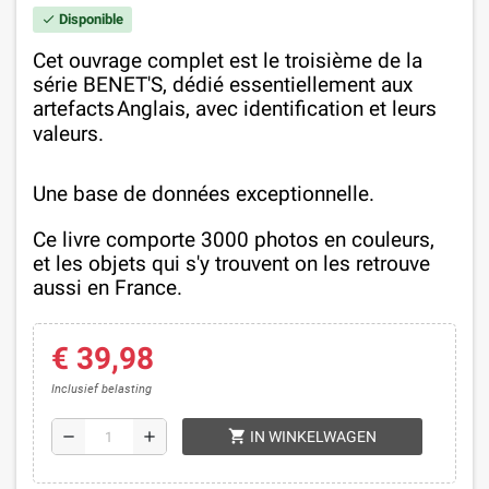
Disponible
check
Cet ouvr
age complet est le troisième de l
a
série BENET'S, dédié essentiellement aux
artefacts
Anglais, avec identification et leurs
valeurs.
Une base de données exceptionnelle.
Ce livre comporte 3000 photos en couleurs,
et les objets qui s'y trouvent on les retrouve
aussi en France.
€ 39,98
Inclusief belasting
shopping_cart
remove
add
IN WINKELWAGEN