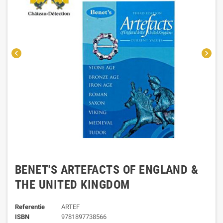
chevron_left
chevron_right
BENET'S ARTEFACTS OF ENGLAND &
THE UNITED KINGDOM
Referentie
ARTEF
ISBN
9781897738566