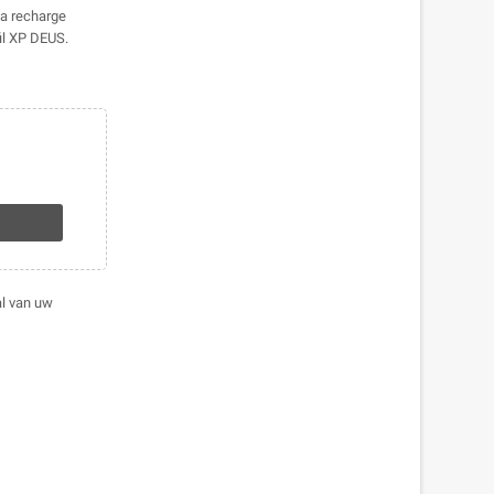
la recharge
il XP DEUS.
al van uw