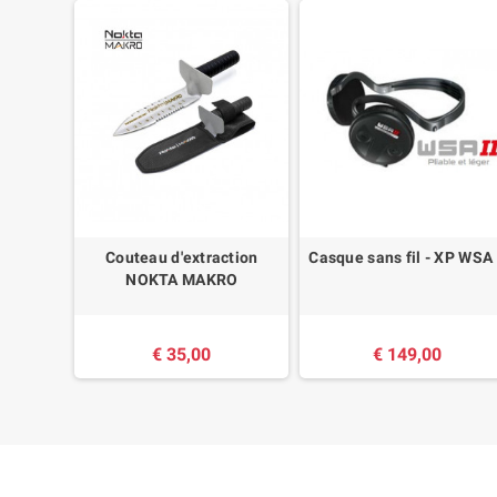
onde
Couteau d'extraction
Casque sans fil - XP WSA 
 Jaune
NOKTA MAKRO
€ 35,00
€ 149,00
9,00