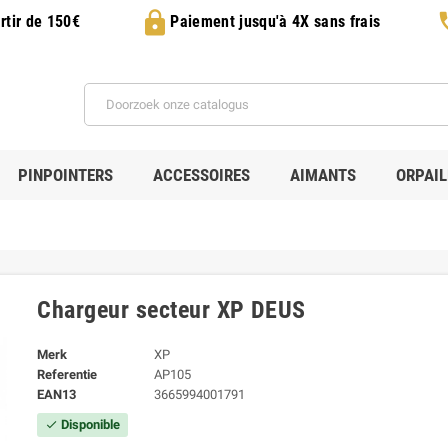
lock
p
rtir de 150€
Paiement jusqu'à 4X sans frais
PINPOINTERS
ACCESSOIRES
AIMANTS
ORPAI
Chargeur secteur XP DEUS
Merk
XP
Referentie
AP105
EAN13
3665994001791
Disponible
check